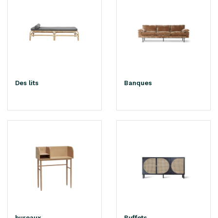
Des lits
Banques
bureaux
Buffets