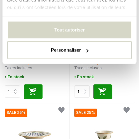
ou qu'ils ont collectées lors de votre utilisation de leurs
services.
Tout autoriser
Nordal
Nordal
Ensemble de 6 pièces en
Ensemble de 6 verres Crocus
Personnaliser
verre vert crocus
€90,00
€90,00
€67,50
€67,50
Taxes incluses
Taxes incluses
• En stock
• En stock
SALE 25%
SALE 25%