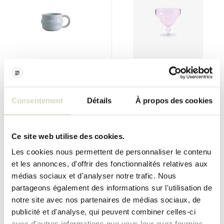
Nordal
Nordal
Tasses Ysia bleu clair, lot de
Ensemble de 6 pièces en
4 pièces
verre rose Crocus
Consentement
Détails
À propos des cookies
€75,00
€90,00
€56,25
€67,50
Taxes incluses
Taxes incluses
Ce site web utilise des cookies.
• En stock
• En stock
Les cookies nous permettent de personnaliser le contenu
et les annonces, d'offrir des fonctionnalités relatives aux
médias sociaux et d'analyser notre trafic. Nous
partageons également des informations sur l'utilisation de
SALE 25%
SALE 25%
notre site avec nos partenaires de médias sociaux, de
publicité et d'analyse, qui peuvent combiner celles-ci
avec d'autres informations que vous leur avez fournies