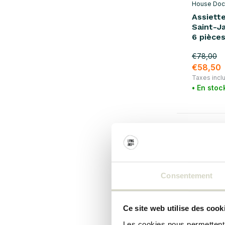
House Doc
Assiette
Saint-Ja
6 pièce
€78,00
€58,50
Taxes incl
• En stoc
SALE 25
Consentement
Ce site web utilise des cook
Les cookies nous permettent d