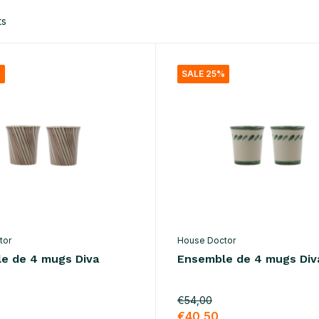
ts
%
SALE 25%
tor
House Doctor
e de 4 mugs Diva
Ensemble de 4 mugs Div
€54,00
€40,50