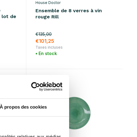
House Doctor
e
Ensemble de 8 verres à vin
 lot de
rouge Rill
€135,00
€101,25
Taxes incluses
• En stock
SALE 25%
À propos des cookies
nnalités relatives aux médias