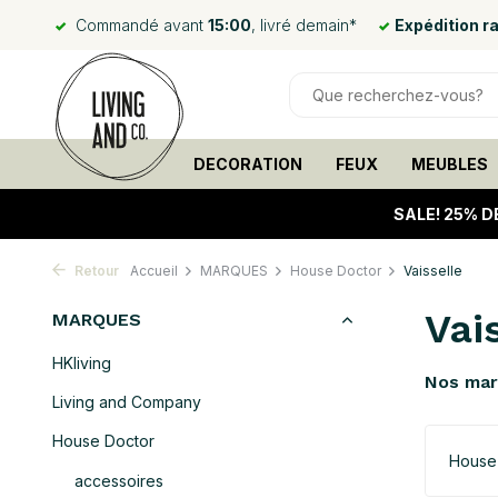
Commandé avant
15:00
, livré demain*
Expédition r
DECORATION
FEUX
MEUBLES
SALE!
25% D
Retour
Accueil
MARQUES
House Doctor
Vaisselle
Vai
MARQUES
HKliving
Nos ma
Living and Company
House Doctor
House
accessoires