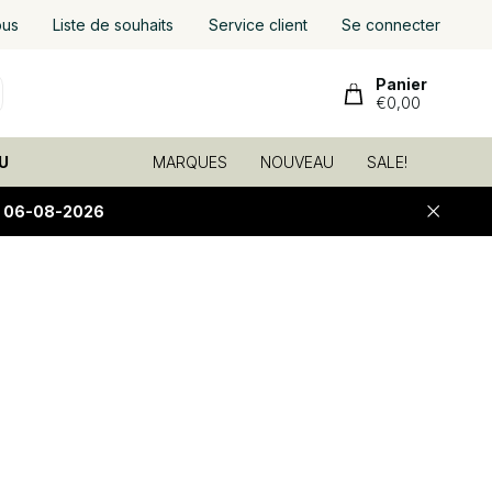
ous
Liste de souhaits
Service client
Se connecter
Panier
€0,00
U
MARQUES
NOUVEAU
SALE!
E 06-08-2026