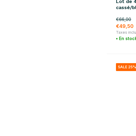
Lot de 
brun
(24)
cassé/b
or
(1)
€66,00
€49,50
rose
(1)
Taxes incl
Afficher plus
• En stoc
matériel
bois
(2)
SALE 25
marbre
(1)
laiton
(1)
Verre / Poterie
(78)
acier
(2)