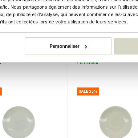
rafic. Nous partageons également des informations sur l'utilisati
, de publicité et d'analyse, qui peuvent combiner celles-ci avec
tor
House Doctor
ils ont collectées lors de votre utilisation de leurs services.
iettes plates gris lot
Assiettes plates Diva ro
èces
set de 8 pièces
€183,95
Personnaliser
€137,96
uses
Taxes incluses
k
• En stock
%
SALE 25%