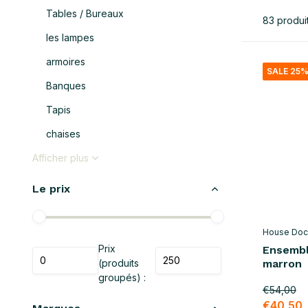
Tables / Bureaux
83 produi
les lampes
armoires
SALE 25
Banques
Tapis
chaises
Afficher plus
Le prix
House Doc
Prix
Ensembl
(produits
marron
groupés) :
€54,00
€40,50