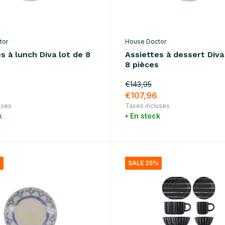
tor
House Doctor
s à lunch Diva lot de 8
Assiettes à dessert Diva
8 pièces
€143,95
€107,96
uses
Taxes incluses
k
• En stock
%
SALE 25%