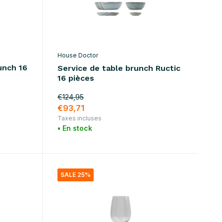
House Doctor
unch 16
Service de table brunch Ructic
16 pièces
€124,95
€93,71
Taxes incluses
• En stock
SALE 25%