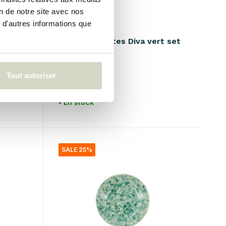
on de notre site avec nos
 d'autres informations que
House Doctor
uge
Assiettes plates Diva vert set
de 8 pièces
€183,95
Tout autoriser
€137,96
Taxes incluses
• En stock
SALE 25%