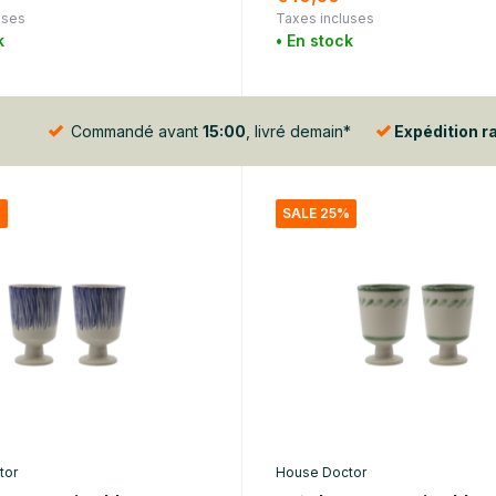
uses
Taxes incluses
k
• En stock
Commandé avant
15:00
, livré demain*
Expédition r
%
SALE 25%
tor
House Doctor