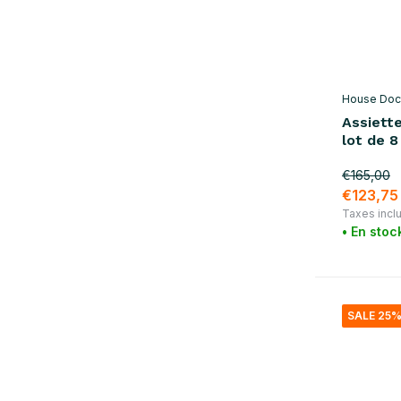
House Doc
Assiette
lot de 8
€165,00
€123,75
Taxes incl
• En stoc
SALE 25