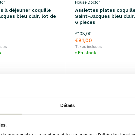
tor
House Doctor
s à déjeuner coquille
Assiettes plates coquill
cques bleu clair, lot de
Saint-Jacques bleu clair,
s
6 pièces
€108,00
€81,00
uses
Taxes incluses
k
• En stock
%
SALE 25%
Détails
ies.
e personnaliser le contenu et les annonces, d'offrir des fonctio