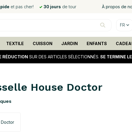
apide
et pas cher!
30 jours
de tour
À propos de n
FR
TEXTILE
CUISSON
JARDIN
ENFANTS
CADEA
E RÉDUCTION
SUR DES ARTICLES SÉLECTIONNÉS.
SE TERMINE L
sselle House Doctor
rques
 Doctor