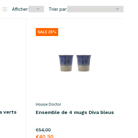
Afficher:
Trier par:
SALE 25%
House Doctor
a verts
Ensemble de 4 mugs Diva bleus
€54,00
€40,50