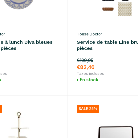
tor
House Doctor
s à lunch Diva bleues
Service de table Line br
 pièces
pièces
€109,95
€82,46
uses
Taxes incluses
k
• En stock
%
SALE 25%