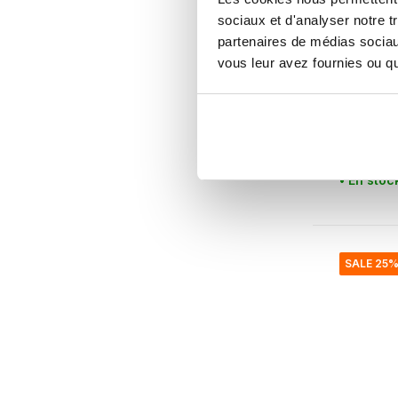
sociaux et d'analyser notre t
partenaires de médias sociaux
House Doc
vous leur avez fournies ou qu'
More ass
de 6 pi
€107,95
€80,96
Taxes incl
• En stoc
SALE 25