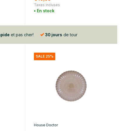
Taxes incluses
• En stock
apide
et pas cher!
30 jours
de tour
SALE 25%
House Doctor