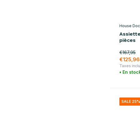
House Doc
Assiette
pièces
€167,95
€125,96
Taxes incl
• En stoc
SALE 25