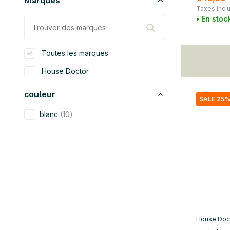
Marques
Taxes incl
• En stoc
Toutes les marques
House Doctor
couleur
SALE 25
blanc
(10)
beige
(9)
noir
(13)
bleu
(11)
vert
(12)
gris
(27)
House Doc
rouge
(1)