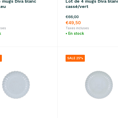
4 mugs Diva blanc
Lot de 4 mugs Diva blan
leu
cassé/vert
€66,00
€49,50
uses
Taxes incluses
k
• En stock
%
SALE 25%