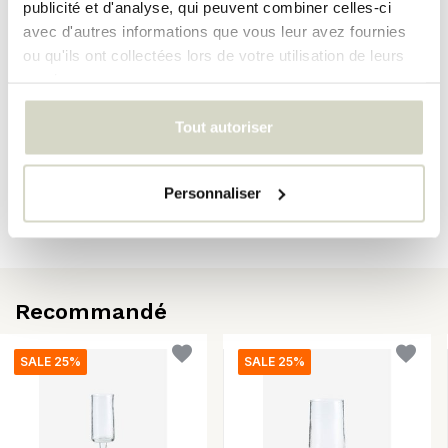
publicité et d'analyse, qui peuvent combiner celles-ci
avec d'autres informations que vous leur avez fournies
EAN
5708309183312
ou qu'ils ont collectées lors de votre utilisation de leurs
services.
Évaluations
Tout autoriser
Il n'y a pas encore d'avis sur ce produit..
Personnaliser
Publiez votre propre évaluation
Recommandé
SALE 25%
SALE 25%