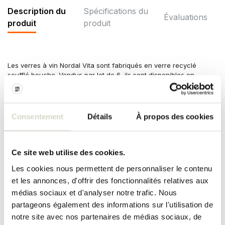
Description du
Spécifications du
Évaluations
produit
produit
Les verres à vin Nordal Vita sont fabriqués en verre recyclé
soufflé bouche. Vendus par lot de 6, ils sont disponibles en
différentes versions. Dimensions : Ø 7 x 13 cm.
Dimensions : diamètre 7 x hauteur 13 cm
Contenu : 300 ml
Consentement
Détails
À propos des cookies
Matériau : verre recyclé
Couleur : clair
Autres : lavable au lave-vaisselle. Des différences peuvent exister
selon le verre.
Ce site web utilise des cookies.
SPÉCIFICATIONS DU PRODUIT
Les cookies nous permettent de personnaliser le contenu
et les annonces, d'offrir des fonctionnalités relatives aux
médias sociaux et d'analyser notre trafic. Nous
Numéro d'article
4332
partageons également des informations sur l'utilisation de
notre site avec nos partenaires de médias sociaux, de
SKU
4332