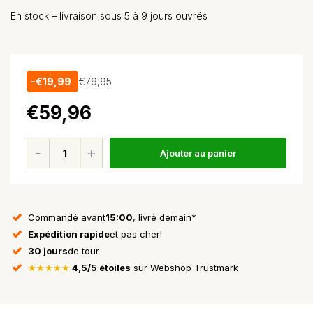
En stock – livraison sous 5 à 9 jours ouvrés
-€19,99
€79,95
€59,96
Ajouter au panier
Commandé avant
15:00
, livré demain*
Expédition rapide
et pas cher!
30 jours
de tour
★★★★★
4,5/5 étoiles
sur Webshop Trustmark