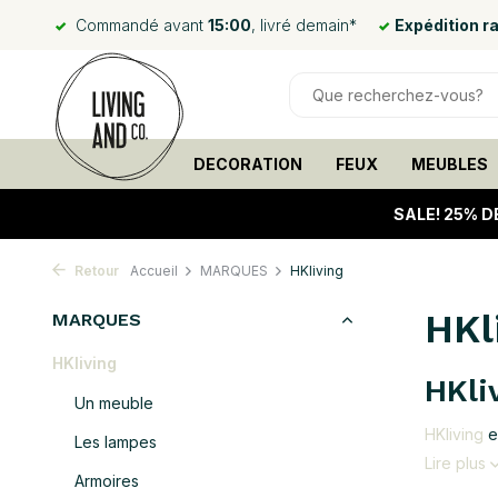
Commandé avant
15:00
, livré demain*
Expédition r
DECORATION
FEUX
MEUBLES
SALE!
25% D
Retour
Accueil
MARQUES
HKliving
HKl
MARQUES
HKliving
HKli
Un meuble
HKliving
es
Les lampes
Lire plus
Armoires