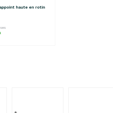
appoint haute en rotin
5
uses
k