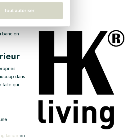
t. A donc le
Tout autoriser
 détendue
e
du banc en
rieur
propriés
eaucoup dans
 faite qui
 une
.
ing lampe
en