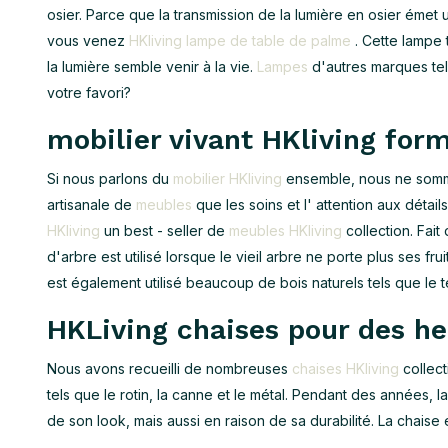
osier. Parce que la transmission de la lumière en osier émet 
vous venez
HKliving lampe de table de palme
. Cette lampe 
la lumière semble venir à la vie.
Lampes
d'autres marques te
votre favori?
mobilier vivant HKliving form
Si nous parlons du
mobilier HKliving
ensemble, nous ne somme
artisanale de
meubles
que les soins et l' attention aux détai
HKliving
un best - seller de
meubles HKliving
collection. Fai
d'arbre est utilisé lorsque le vieil arbre ne porte plus ses fr
est également utilisé beaucoup de bois naturels tels que le t
HKLiving chaises pour des he
Nous avons recueilli de nombreuses
chaises HKliving
collect
tels que le rotin, la canne et le métal. Pendant des années, l
de son look, mais aussi en raison de sa durabilité. La chaise 