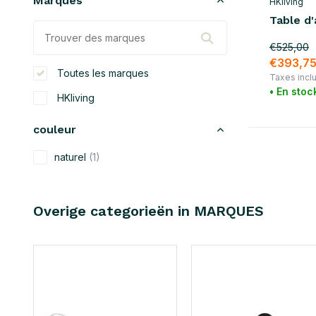
Marques
HKliving
Table d'
€525,00
€393,7
Toutes les marques
Taxes incl
• En stoc
HKliving
couleur
naturel
(1)
matériel
Overige categorieën in MARQUES
rotin
(1)