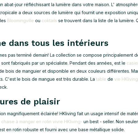
un abat-jour réfléchissant la lumière dans votre maison. L' atmosphèr
tropicale a deux sources de lumière qui fournit une exposition uniqu
lles
Bloomingville
ou
coktails
se trouvent dans la liste de la lumière. 
e dans tous les intérieurs
s pas terminé demain! La collection se compose principalement de
ls sont fabriqués par un spécialiste. Pendant des années, est le
casie
t de bois de manguier et disponible en deux couleurs différentes. M
uits. C'est le bois de mangue est très durable. La
table
de
vie HKliving
eck.
ures de plaisir
ion magnifiquement éclairée! HKliving fait un usage intensif de matér
a
chaise à manger en rotin vivre HKliving-
un best - seller. Non seul
est en rotin robuste et fourni avec une base métallique solide.