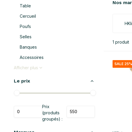
Nos ma
Table
Cercueil
HKl
Poufs
Selles
1 produit
Banques
Accessoires
SALE 25
Afficher plus
Le prix
Prix
(produits
groupés) :