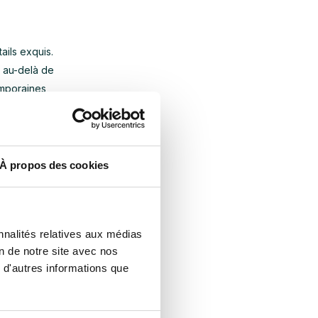
ails exquis.
s au-delà de
emporaines
la mise en
À propos des cookies
Kliving
sont
ur. Par
uniques du
nnalités relatives aux médias
 sont pas
on de notre site avec nos
tion
 d'autres informations que