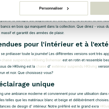
e principalement rembourrées
bancs
qui sont connus pour le confor
Personnaliser
llers moelleux et merveilleux de rêver toute la journée et de façon
ptions: le canapé est disponible en ocre, vert, nu et brun et est fait
s bancs en bois qui manquent dans la collection. Que diriez - vous 
 massif et garantit des années de plaisir.
ndues pour l'intérieur et à l'exté
 se prélasser toute la journée! Les différentes versions sont très ap
e
chaise suspendue HKliving Bohemian
est en rotin et ressemble b
essus de HKliving est la
chaise
d'
extérieur suspendu HKliving
version
 brun et noir. Que choisissez-vous?
éclairage unique
ing une ambiance moderne et conviennent pour une utilisation dans
relles telles que les matériaux blanc et beige et délibérément choisies
ances de design d' intérieur. Notre préféré est le grand exra
HKliv