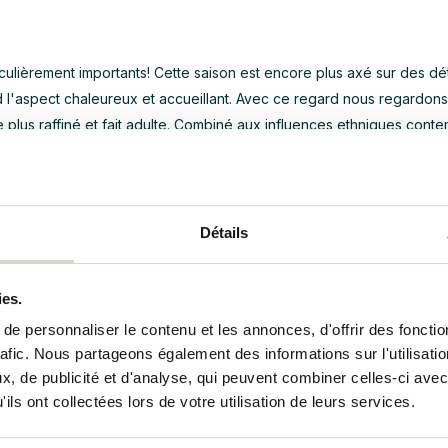
culièrement importants! Cette saison est encore plus axé sur des dét
end l'aspect chaleureux et accueillant. Avec ce regard nous regardon
plus raffiné et fait adulte. Combiné aux influences ethniques cont
jours forte dans cette collection. Nous sommes convaincus que par 
aucoup de personnalité.
 maison
Détails
oires HKliving
vous font une fête! Les
plaques de petit
-
déjeuner H
 collection de céramiques avec de beaux dessins jouent un rôle maje
ies.
 soufflé à la main HKliving
en étant ludique par les caractéristiques 
e personnaliser le contenu et les annonces, d'offrir des fonctio
alement donné à la décoration de la maison où les matériaux mous ne
rafic. Nous partageons également des informations sur l'utilisati
e le jute, la laine et le lin. Cela a les
tapis
de
vie HKliving
et collec
, de publicité et d'analyse, qui peuvent combiner celles-ci avec
ils ont collectées lors de votre utilisation de leurs services.
ivant HKliving confortable