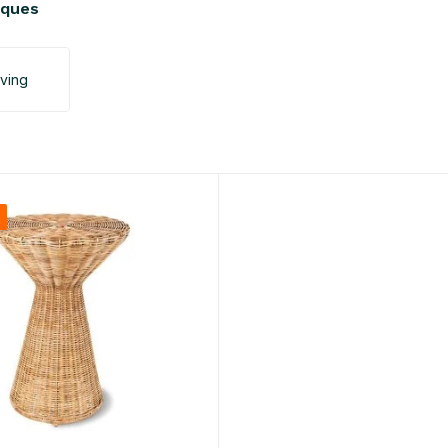
rques
iving
%