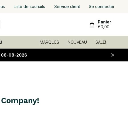
ous
Liste de souhaits
Service client
Se connecter
Panier
€0,00
U
MARQUES
NOUVEAU
SALE!
E 08-08-2026
d Company!