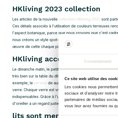
HKliving 2023 collection
Les articles de la nouvelle
collection HKliving 2023
sont parti
Ces détails associés à l'utilisation de couleurs terreuses r
l'aspect botanique, parce que nous croyons que c'est cadre 
nous créons un style spot-on. Le mélange des styles est tou
œuvre de cette chaque pièce de votre maison unique et be
HKliving accessoires pour la
Consentement
Le dimanche matin, le petit déjeuner confortable? Les
access
très bien sur la table du dîner. HK Living possède une vaste
Ce site web utilise des cook
exemple, le
service
de aussi grande combiné avec du
verre
Les cookies nous permettent d
verre. Chaque verre est vraiment l'un d'une sorte! Il est ég
sociaux et d'analyser notre t
indispensables. Grâce à l'utilisation de matériaux naturels comm
partenaires de médias sociaux
d'oreiller a un regard juste.
vous leur avez fournies ou qu'
lits sont merveilleusement v