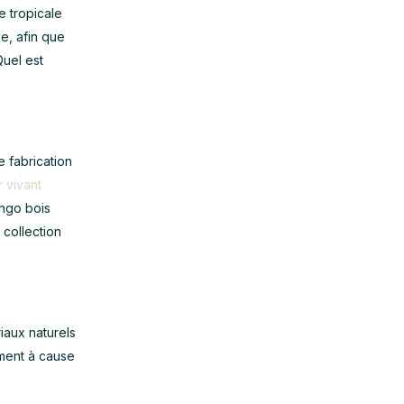
e tropicale
e, afin que
Quel est
 fabrication
r vivant
ango bois
collection
iaux naturels
ement à cause