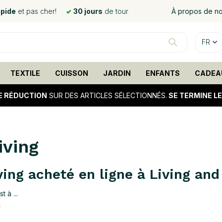
apide
et pas cher!
30 jours
de tour
À propos de n
FR
TEXTILE
CUISSON
JARDIN
ENFANTS
CADEA
E RÉDUCTION
SUR DES ARTICLES SÉLECTIONNÉS.
SE TERMINE L
iving
ving acheté en ligne à Living an
t à ...