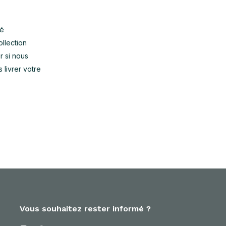
dé
ollection
r si nous
livrer votre
Vous souhaitez rester informé ?