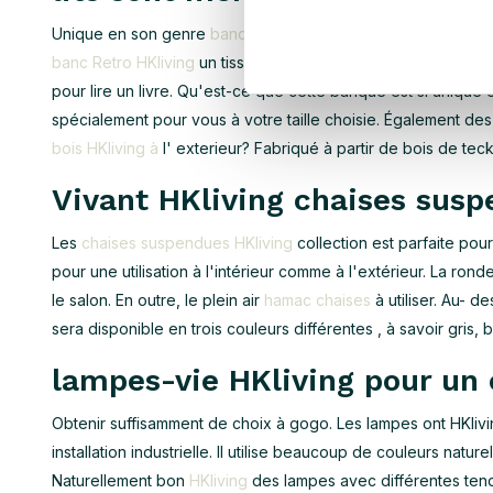
Unique en son genre
banques HKliving collection
se compos
banc Retro HKliving
un tissu de velours doux avec belle orei
pour lire un livre. Qu'est-ce que cette banque est si unique o
spécialement pour vous à votre taille choisie. Également de
bois HKliving à
l' exterieur? Fabriqué à partir de bois de teck
Vivant HKliving chaises suspe
Les
chaises suspendues HKliving
collection est parfaite pour
pour une utilisation à l'intérieur comme à l'extérieur. La rond
le salon. En outre, le plein air
hamac chaises
à utiliser. Au- d
sera disponible en trois couleurs différentes , à savoir gris,
lampes-vie HKliving pour un 
Obtenir suffisamment de choix à gogo. Les lampes ont HKliv
installation industrielle. Il utilise beaucoup de couleurs natu
Naturellement bon
HKliving
des lampes avec différentes tend