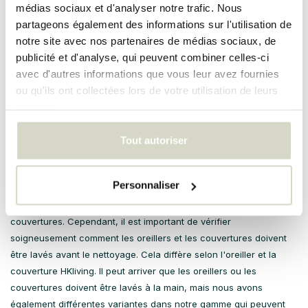
médias sociaux et d'analyser notre trafic. Nous
fortes chances que vous soyez probablement émerveillé par
partageons également des informations sur l'utilisation de
l'ambiance que vous avez réussi à créer dans votre maison. Si
notre site avec nos partenaires de médias sociaux, de
vous avez besoin de conseils dès maintenant, il est bien entendu
publicité et d'analyse, qui peuvent combiner celles-ci
toujours possible de nous contacter. Nous sommes heureux de
avec d'autres informations que vous leur avez fournies
vous aider dans votre recherche de l'oreiller HKliving parfait pour
ou qu'ils ont collectées lors de votre utilisation de leurs
votre maison.
services.
Maintenance
Bien que les oreillers et couvertures de HKliving soient fabriqués
Tout autoriser
dans des matériaux de haute qualité, vous ne pouvez
malheureusement pas éviter d'entretenir régulièrement ces
Personnaliser
produits. Cela est nécessaire lorsque vous souhaitez conserver le
plus longtemps possible la belle apparence des oreillers et des
couvertures. Cependant, il est important de vérifier
soigneusement comment les oreillers et les couvertures doivent
être lavés avant le nettoyage. Cela diffère selon l'oreiller et la
couverture HKliving. Il peut arriver que les oreillers ou les
couvertures doivent être lavés à la main, mais nous avons
également différentes variantes dans notre gamme qui peuvent