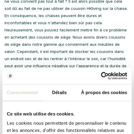
ne vous convient pas tout à fait ? Il est alors possible que cela
soit dû au fait de ne pas utiliser de coussin HKliving sur la chaise.
En conséquence, les chaises peuvent être dures et
inconfortables et vous n'attendez bien sûr pas cela.
Heureusement, vous pouvez facilement mettre fin à ce problème
en achetant des coussins de siège. Nous avons divers coussins
de siège dans notre gamme qui conviennent aux meubles de
salon. Cependant, il est important de stocker les coussins dans
un endroit sec et de les rentrer à l'intérieur le soir, car l'humidité
peut avoir une influence négative sur l'apparence et la durée de
vie du coussin HKliving.
Il suffit de combiner
Consentement
Détails
À propos des cookies
Un gros avantage des coussins HKliving est qu'ils s'intègrent
parfaitement avec les autres produits de la collection. Cela
permet, par exemple, de combiner plusieurs oreillers et
Ce site web utilise des cookies.
couvertures, afin de créer une atmosphère agréable dans votre
Les cookies nous permettent de personnaliser le contenu
maison. Nous vous recommandons donc de faire preuve de
et les annonces, d'offrir des fonctionnalités relatives aux
créativité et de laisser libre cours à votre créativité. Il y a donc de