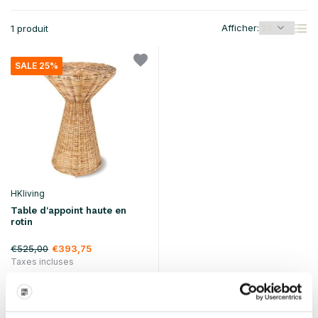
Afficher:
1 produit
SALE 25%
HKliving
Table d'appoint haute en
rotin
€525,00
€393,75
Taxes incluses
• En stock