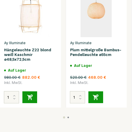
Ay Illuminate
Ay Illuminate
Hängeleuchte Z22 blond
Plum mittelgroße Bambus-
weiß Kaschmir
Pendelleuchte ø55cm
ø48,5x72,5cm
Auf Lager
Auf Lager
980.00 €
520.00 €
882.00 €
468.00 €
Inkl. MwSt.
Inkl. MwSt.