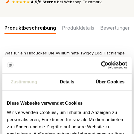
★★★★★
4,5/5 Sterne
bei Webshop Trustmark
Produktbeschreibung
Produktdetails
Bewertungen
Was für ein Hingucker! Die Ay Illuminate Twiggy Egg Tischlampe
mit Bambus Lampenschirm ist großartig in Ihrem Interieur. Die
Lampe hat einen Durchmesser von 30cm und eine Höhe von
35cm. Die Lampen von Ay Illuminate sind handgefertigt und jedes
ist einziga
Zustimmung
Details
Über Cookies
Größe: ø30x35cm
Material: Bambus
Farbe: natürlich
Diese Webseite verwendet Cookies
Sonstiges:
E27-Fassung, maximal 60W. Exklusive Glühbirne.
Wir verwenden Cookies, um Inhalte und Anzeigen zu
PRODUKTDETAILS
personalisieren, Funktionen für soziale Medien anbieten
zu können und die Zugriffe auf unsere Website zu
Artikelnummer
AI-760-101-01
analysieren. Außerdem geben wir Informationen zu Ihrer