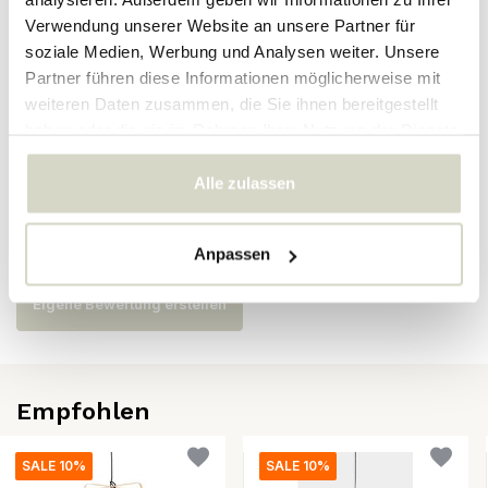
Verwendung unserer Website an unsere Partner für
SKU
soziale Medien, Werbung und Analysen weiter. Unsere
Partner führen diese Informationen möglicherweise mit
EAN
8718421379019
weiteren Daten zusammen, die Sie ihnen bereitgestellt
haben oder die sie im Rahmen Ihrer Nutzung der Dienste
gesammelt haben.
Bewertungen
Alle zulassen
Es wurden noch keine Bewertungen für dieses Produkt
abgegeben..
Anpassen
Eigene Bewertung erstellen
Empfohlen
SALE 10%
SALE 10%