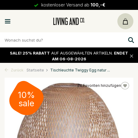
kostenloser Versand ab
100,-€
SALE!
25% RABATT
AUF AUSGEWÄHLTEN ARTIKELN.
ENDET
AM 06-08-2026
Zurück
Startseite
Tischleuchte Twiggy Egg natur ...
Zu Favoriten hinzufügen
10%
sale