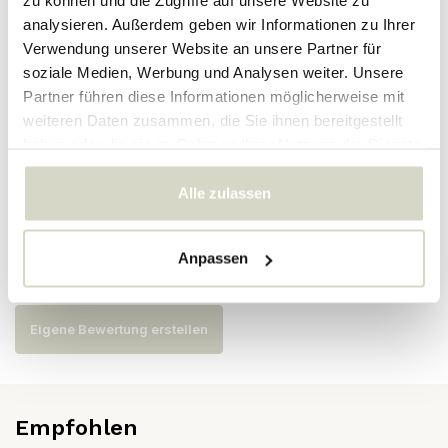
zu können und die Zugriffe auf unsere Website zu
analysieren. Außerdem geben wir Informationen zu Ihrer
Verwendung unserer Website an unsere Partner für
Artikelnummer
AI-922-101-01-PNC
soziale Medien, Werbung und Analysen weiter. Unsere
SKU
Partner führen diese Informationen möglicherweise mit
weiteren Daten zusammen, die Sie ihnen bereitgestellt
EAN
8718421379453
haben oder die sie im Rahmen Ihrer Nutzung der Dienste
gesammelt haben.
Alle zulassen
Bewertungen
Anpassen
Es wurden noch keine Bewertungen für dieses Produkt
abgegeben..
Eigene Bewertung erstellen
Empfohlen