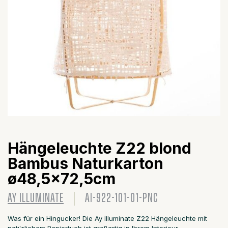
Hängeleuchte Z22 blond
Bambus Naturkarton
ø48,5x72,5cm
AY ILLUMINATE
AI-922-101-01-PNC
Was für ein Hingucker! Die Ay Illuminate Z22 Hängeleuchte mit