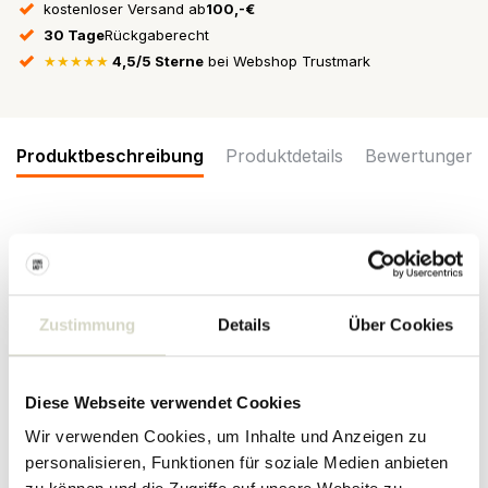
kostenloser Versand ab
100,-€
30 Tage
Rückgaberecht
★★★★★
4,5/5 Sterne
bei Webshop Trustmark
Produktbeschreibung
Produktdetails
Bewertungen
Was für ein Hingucker! Die Ay Illuminate Z22 Hängeleuchte mit
natürlichem Papiertuch ist großartig in Ihrem Interieur.
Ausgestattet mit einem blonden Bambusgestell. Die Lampen von
Ay Illuminate sind handgefertigt und jedes ist einzigartig!
Zustimmung
Details
Über Cookies
Größe: ø48,5x72,5cm
Material: Papier, Bambus
Farbe: blond, natürlich, braun
Diese Webseite verwendet Cookies
Sonstiges:
Beinhaltet
3 Meter Kabel und eine Deckenkappe.
E27-Fassung, maximal 60W. Exklusive Glühbirne.
Wir verwenden Cookies, um Inhalte und Anzeigen zu
personalisieren, Funktionen für soziale Medien anbieten
PRODUKTDETAILS