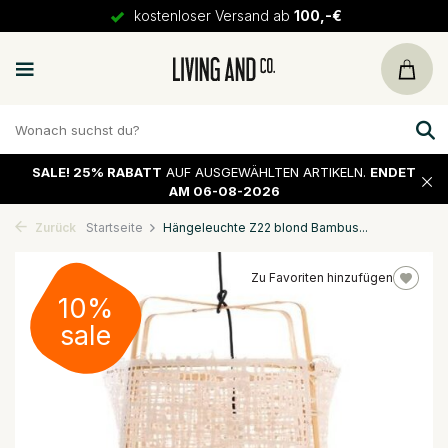
kostenloser Versand ab
100,-€
SALE!
25% RABATT
AUF AUSGEWÄHLTEN ARTIKELN.
ENDET
AM 06-08-2026
Zurück
Startseite
Hängeleuchte Z22 blond Bambus...
Zu Favoriten hinzufügen
10%
sale