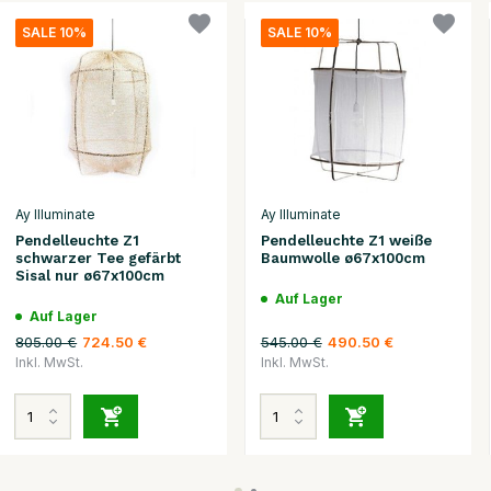
SALE 10%
SALE 10%
Ay Illuminate
Ay Illuminate
Pendelleuchte Z1
Pendelleuchte Z1 weiße
schwarzer Tee gefärbt
Baumwolle ø67x100cm
Sisal nur ø67x100cm
Auf Lager
Auf Lager
805.00 €
545.00 €
724.50 €
490.50 €
Inkl. MwSt.
Inkl. MwSt.