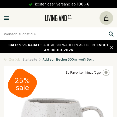
kostenloser Versand ab
100,-€
SALE!
25% RABATT
AUF AUSGEWÄHLTEN ARTIKELN.
ENDET
AM 06-08-2026
Zurück
Startseite
Addison Becher 500ml weiß 6er...
Zu Favoriten hinzufügen
25%
sale