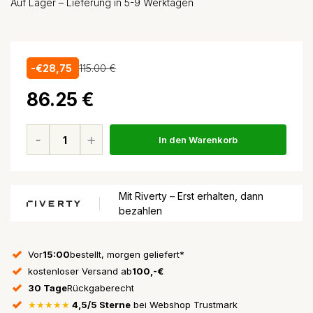
Auf Lager – Lieferung in 5-9 Werktagen
-€28,75
115.00 €
86.25 €
In den Warenkorb
Mit Riverty – Erst erhalten, dann
bezahlen
Vor
15:00
bestellt, morgen geliefert*
kostenloser Versand ab
100,-€
30 Tage
Rückgaberecht
★★★★★
4,5/5 Sterne
bei Webshop Trustmark