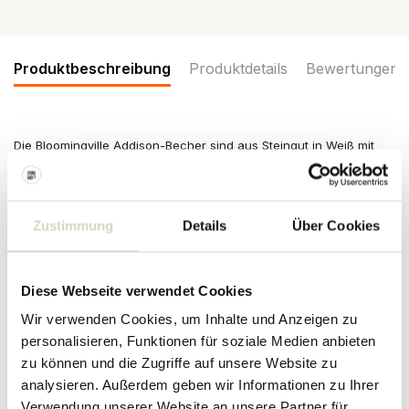
Produktbeschreibung
Produktdetails
Bewertungen
Die Bloomingville Addison-Becher sind aus Steingut in Weiß mit
Sprenkeln. Wird im 6er-Set geliefert. Abmessungen Ø10,5x10cm
Maße: Durchmesser 10,5 x Höhe 10cm
Inhalt: 500ml
Zustimmung
Details
Über Cookies
Material: Keramik
Farbe: weiß
Sonstiges: Spülmaschinen-, backofen- und mikrowellengeeignet.
Es können Abweichungen je nach Artikel auftreten.
Diese Webseite verwendet Cookies
PRODUKTDETAILS
Wir verwenden Cookies, um Inhalte und Anzeigen zu
personalisieren, Funktionen für soziale Medien anbieten
zu können und die Zugriffe auf unsere Website zu
Artikelnummer
82072021
analysieren. Außerdem geben wir Informationen zu Ihrer
Verwendung unserer Website an unsere Partner für