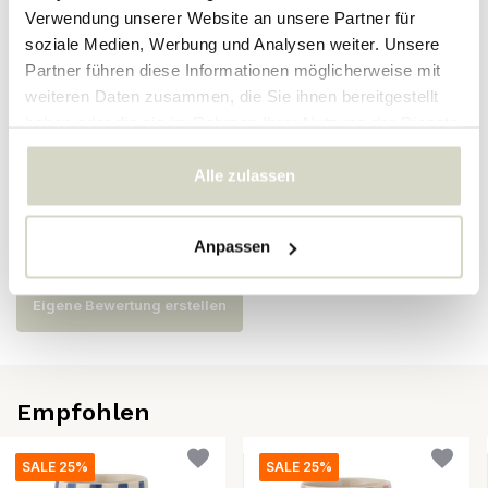
Verwendung unserer Website an unsere Partner für
soziale Medien, Werbung und Analysen weiter. Unsere
SKU
82060958
Partner führen diese Informationen möglicherweise mit
EAN
5711173326037
weiteren Daten zusammen, die Sie ihnen bereitgestellt
haben oder die sie im Rahmen Ihrer Nutzung der Dienste
gesammelt haben.
Bewertungen
Alle zulassen
Es wurden noch keine Bewertungen für dieses Produkt
Anpassen
abgegeben..
Eigene Bewertung erstellen
Empfohlen
SALE 25%
SALE 25%