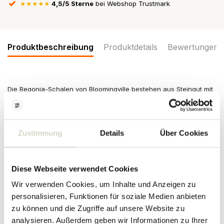
★★★★★
4,5/5 Sterne
bei Webshop Trustmark
Produktbeschreibung
Produktdetails
Bewertungen
Die Begonia-Schalen von Bloomingville bestehen aus Steingut mit
einem handgemalten Streifenmuster. Wird im Set mit 6 Stück
geliefert. Abmessungen Ø14x7cm
Abmessungen: Durchmesser 14 x Höhe 7 cm
Zustimmung
Details
Über Cookies
Inhalt: 500 ml
Material: Steingut
Farbe Pink
Sonstiges: handbemalt, daher kann es je nach Maßstab zu
Diese Webseite verwendet Cookies
Unterschieden kommen.
Wir verwenden Cookies, um Inhalte und Anzeigen zu
PRODUKTDETAILS
personalisieren, Funktionen für soziale Medien anbieten
zu können und die Zugriffe auf unsere Website zu
analysieren. Außerdem geben wir Informationen zu Ihrer
Artikelnummer
82060958