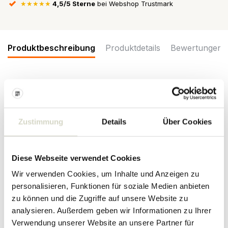
★★★★★
4,5/5 Sterne
bei Webshop Trustmark
Produktbeschreibung
Produktdetails
Bewertungen
Die Bloomingville Bubble Pendelleuchte hat eine runde, weiche
Form aus glänzend grün lackiertem Metall. Das blaue Stoffkabel
setzt einen kontrastierenden Akzent. Maße: Ø 22 x 13 cm
Zustimmung
Details
Über Cookies
Maße: Durchmesser 22 x Höhe 13cm
Material: Metall
Farbe: grün
Sonstiges: Fassung E14, max. 25 W. Kabellänge 250 cm
Diese Webseite verwendet Cookies
Wir verwenden Cookies, um Inhalte und Anzeigen zu
PRODUKTDETAILS
personalisieren, Funktionen für soziale Medien anbieten
zu können und die Zugriffe auf unsere Website zu
Artikelnummer
82062998
analysieren. Außerdem geben wir Informationen zu Ihrer
Verwendung unserer Website an unsere Partner für