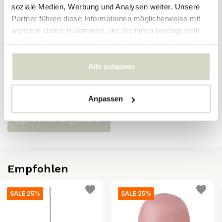
SKU
82062998
soziale Medien, Werbung und Analysen weiter. Unsere
Partner führen diese Informationen möglicherweise mit
EAN
5711173351565
weiteren Daten zusammen, die Sie ihnen bereitgestellt
haben oder die sie im Rahmen Ihrer Nutzung der Dienste
gesammelt haben.
Bewertungen
Alle zulassen
Es wurden noch keine Bewertungen für dieses Produkt
abgegeben..
Anpassen
Eigene Bewertung erstellen
Empfohlen
SALE 25%
SALE 25%