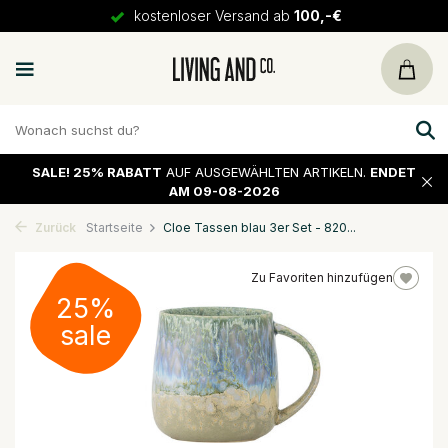
kostenloser Versand ab
100,-€
SALE!
25% RABATT
AUF AUSGEWÄHLTEN ARTIKELN.
ENDET
AM 09-08-2026
Zurück
Startseite
Cloe Tassen blau 3er Set - 820...
Zu Favoriten hinzufügen
25%
sale