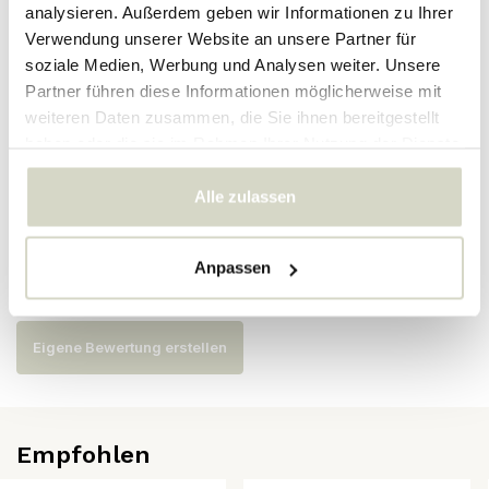
analysieren. Außerdem geben wir Informationen zu Ihrer
Verwendung unserer Website an unsere Partner für
Artikelnummer
82072530
soziale Medien, Werbung und Analysen weiter. Unsere
SKU
82072530
Partner führen diese Informationen möglicherweise mit
weiteren Daten zusammen, die Sie ihnen bereitgestellt
EAN
5711173348107
haben oder die sie im Rahmen Ihrer Nutzung der Dienste
gesammelt haben.
Alle zulassen
Bewertungen
Anpassen
Es wurden noch keine Bewertungen für dieses Produkt
abgegeben..
Eigene Bewertung erstellen
Empfohlen