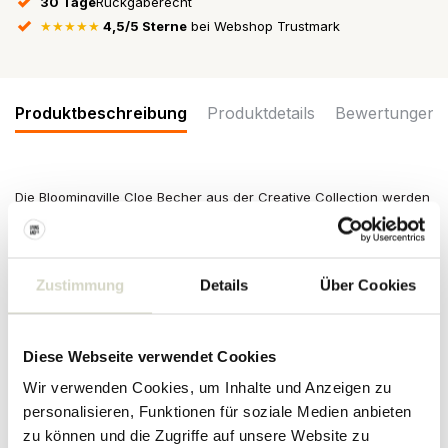
30 Tage
Rückgaberecht
★★★★★
4,5/5 Sterne
bei Webshop Trustmark
Produktbeschreibung
Produktdetails
Bewertungen
Die Bloomingville Cloe Becher aus der Creative Collection werden
im 3er-Set geliefert. Hergestellt aus Steingut in verschiedenen
Farbtönen. Die runden Formen und das ruhige Farbspiel sorgen
für ein harmonisches Erscheinungsbild. Maße: 9,5 x 10 cm
Zustimmung
Details
Über Cookies
Maße: Durchmesser 9,5 x Höhe 10cm
Inhalt: 460 ml
Material: Keramik
Farbe: Blau
Diese Webseite verwendet Cookies
Sonstiges: Spülmaschinenfest. Nicht für Mikrowelle und Backofen
geeignet. Abweichungen pro Artikel sind möglich.
Wir verwenden Cookies, um Inhalte und Anzeigen zu
personalisieren, Funktionen für soziale Medien anbieten
PRODUKTDETAILS
zu können und die Zugriffe auf unsere Website zu