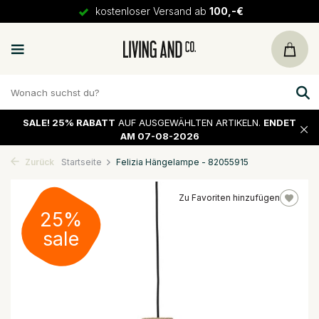
kostenloser Versand ab
100,-€
SALE!
25% RABATT
AUF AUSGEWÄHLTEN ARTIKELN.
ENDET
AM 07-08-2026
Zurück
Startseite
Felizia Hängelampe - 82055915
Zu Favoriten hinzufügen
25%
sale