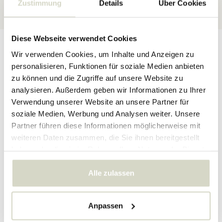
Zustimmung
Details
Über Cookies
★★★★★
4,5/5 Sterne
bei Webshop Trustmark
Diese Webseite verwendet Cookies
Produktbeschreibung
Produktdetails
Bewertungen
Wir verwenden Cookies, um Inhalte und Anzeigen zu
personalisieren, Funktionen für soziale Medien anbieten
zu können und die Zugriffe auf unsere Website zu
Lampe aus der neuen SS23-Kollektion von Bloomingville. Die
analysieren. Außerdem geben wir Informationen zu Ihrer
Bloomingville Felizia Hängelampe besteht aus Papier und Eisen.
Verwendung unserer Website an unsere Partner für
Abmessungen 35 x 35 x 38 cm
soziale Medien, Werbung und Analysen weiter. Unsere
Größe: Länge 35 x Höhe 38 x Breite 35 cm
Partner führen diese Informationen möglicherweise mit
Material: Eisen, Papier
weiteren Daten zusammen, die Sie ihnen bereitgestellt
Farbe: natur
haben oder die sie im Rahmen Ihrer Nutzung der Dienste
Sonstiges: Fassung E27, max 40W. Mit einem feuchten Tuch
gesammelt haben.
reinigen.
Alle zulassen
PRODUKTDETAILS
Anpassen
Artikelnummer
82055915