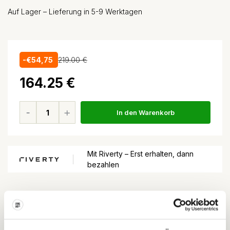
Auf Lager – Lieferung in 5-9 Werktagen
-€54,75
219.00 €
164.25 €
In den Warenkorb
Mit Riverty – Erst erhalten, dann
bezahlen
Vor
15:00
bestellt, morgen geliefert*
kostenloser Versand ab
100,-€
30 Tage
Rückgaberecht