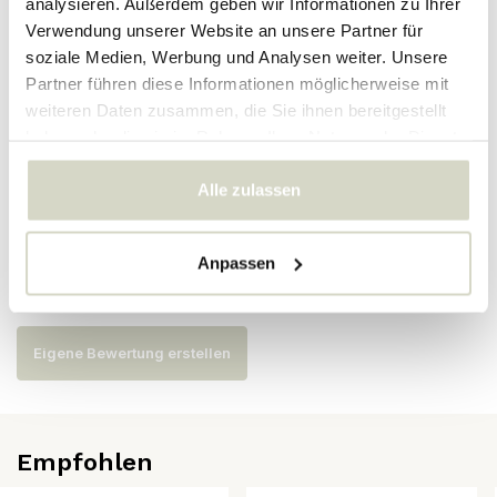
analysieren. Außerdem geben wir Informationen zu Ihrer
Verwendung unserer Website an unsere Partner für
Artikelnummer
82057719
soziale Medien, Werbung und Analysen weiter. Unsere
Partner führen diese Informationen möglicherweise mit
SKU
weiteren Daten zusammen, die Sie ihnen bereitgestellt
EAN
5711173313792
haben oder die sie im Rahmen Ihrer Nutzung der Dienste
gesammelt haben.
Alle zulassen
Bewertungen
Anpassen
Es wurden noch keine Bewertungen für dieses Produkt
abgegeben..
Eigene Bewertung erstellen
Empfohlen