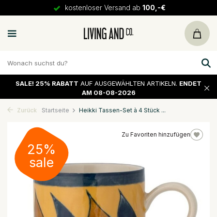
kostenloser Versand ab
100,-€
SALE!
25% RABATT
AUF AUSGEWÄHLTEN ARTIKELN.
ENDET
AM 08-08-2026
Zurück
Startseite
Heikki Tassen-Set à 4 Stück ...
Zu Favoriten hinzufügen
25%
sale