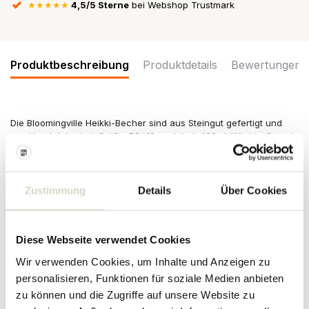
★★★★★
4,5/5 Sterne
bei Webshop Trustmark
Produktbeschreibung
Produktdetails
Bewertungen
Die Bloomingville Heikki-Becher sind aus Steingut gefertigt und
von Hand dekoriert. Größe Ø9x10cm, Inhalt 400ml. Wird im Set mit
4 Stück geliefert.
Größe: Durchmesser 9 cm x Höhe 10 cm
Inhalt: 400ml
Zustimmung
Details
Über Cookies
Material: Steingut
Farbe: mehrfarbig
Sonstiges: Geeignet für die Spülmaschine, den Backofen und die
Mikrowelle.
Diese Webseite verwendet Cookies
Die Tassen werden von Hand dekoriert, daher gibt es
Wir verwenden Cookies, um Inhalte und Anzeigen zu
Unterschiede je nach Artikel.
personalisieren, Funktionen für soziale Medien anbieten
PRODUKTDETAILS
zu können und die Zugriffe auf unsere Website zu