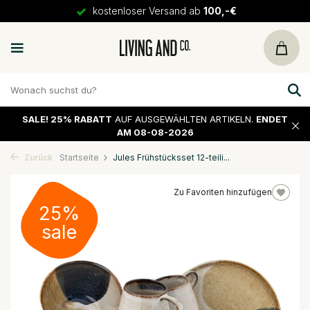
kostenloser Versand ab
100,-€
SALE!
25% RABATT
AUF AUSGEWÄHLTEN ARTIKELN.
ENDET
AM 08-08-2026
Zurück
Startseite
Jules Frühstücksset 12-teili...
Zu Favoriten hinzufügen
25%
sale