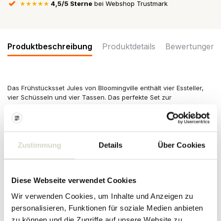
★★★★★
4,5/5 Sterne
bei Webshop Trustmark
Produktbeschreibung
Produktdetails
Bewertungen
Das Frühstücksset Jules von Bloomingville enthält vier Essteller,
vier Schüsseln und vier Tassen. Das perfekte Set zur
Vervollständigung Ihres Tischgeschirrs!
Maße: Tassen: Durchmesser 9 x Höhe 8cm, Schüsseln:
Durchmesser 15,5 x Höhe 8cm, Teller: Durchmesser 22 x Höhe
2cm
Zustimmung
Details
Über Cookies
Dies ist ein Satz von 4x3 Artikeln
Inhalt: Schüsseln 750ml, Tassen 300ml
Material: Keramik
Diese Webseite verwendet Cookies
Sonstiges: Aufgrund des verwendeten Materials kann es zu
Abweichungen pro Artikel kommen. Geeignet für Mikrowelle,
Wir verwenden Cookies, um Inhalte und Anzeigen zu
Backofen und Spülmaschine.
personalisieren, Funktionen für soziale Medien anbieten
PRODUKTDETAILS
zu können und die Zugriffe auf unsere Website zu