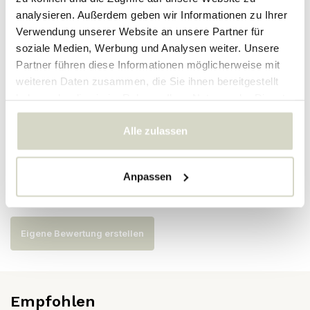
analysieren. Außerdem geben wir Informationen zu Ihrer
Verwendung unserer Website an unsere Partner für
Artikelnummer
82068734
soziale Medien, Werbung und Analysen weiter. Unsere
Partner führen diese Informationen möglicherweise mit
SKU
82068734
weiteren Daten zusammen, die Sie ihnen bereitgestellt
EAN
5711173351114
haben oder die sie im Rahmen Ihrer Nutzung der Dienste
gesammelt haben.
Alle zulassen
Bewertungen
Anpassen
Es wurden noch keine Bewertungen für dieses Produkt
abgegeben..
Eigene Bewertung erstellen
Empfohlen