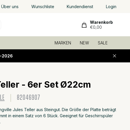
Über uns
Wunschliste
Kundendienst
Login
Warenkorb
€0,00
MARKEN
NEW
SALE
-2026
Teller - 6er Set Ø22cm
Zu Fa
LE
82046907
ville Jules Teller aus Steingut. Die Größe der Platte beträgt
mt in einem Satz von 6 Stück. Geeignet für Geschirrspüler
.