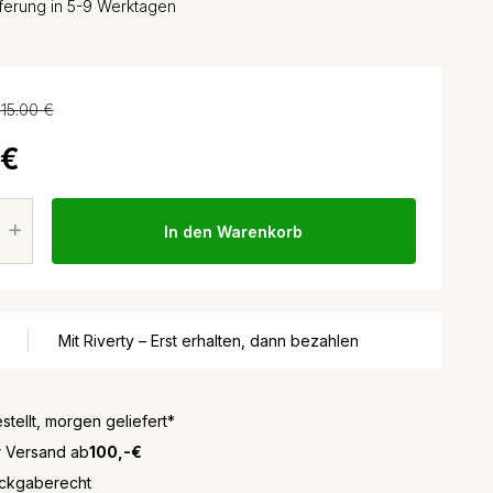
eferung in 5-9 Werktagen
115.00 €
 €
In den Warenkorb
Mit Riverty – Erst erhalten, dann bezahlen
stellt, morgen geliefert*
r Versand ab
100,-€
ckgaberecht