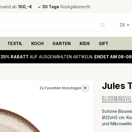
ersand ab
100,-€
30 Tage
Rückgaberecht
DE
TEXTIL
KOCH
GARTEN
KIDS
GIFT
!
25% RABATT
AUF AUSGEWÄHLTEN ARTIKELN.
ENDET AM 08-08
Jules 
Zu Favoriten hinzufügen
25%
BLOOMINGVIL
sale
Schöne Blooming
Ø22xH2 cm. Kom
und Mikrowelle