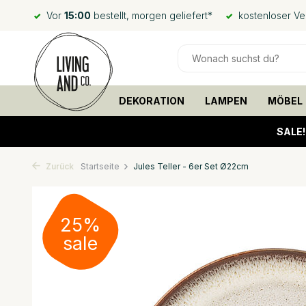
Vor
15:00
bestellt, morgen geliefert*
kostenloser V
DEKORATION
LAMPEN
MÖBEL
SALE
Zurück
Startseite
Jules Teller - 6er Set Ø22cm
25%
sale