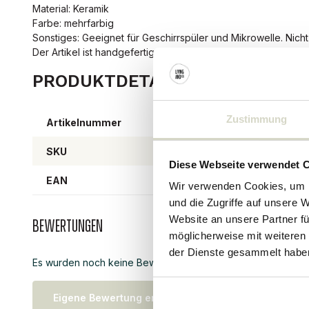
Material: Keramik
Farbe: mehrfarbig
Sonstiges: Geeignet für Geschirrspüler und Mikrowelle. Nich
Der Artikel ist handgefertigt und aufgrund der Art der Glas
PRODUKTDETAILS
Zustimmung
Artikelnummer
8204
SKU
Diese Webseite verwendet 
EAN
57111
Wir verwenden Cookies, um I
und die Zugriffe auf unsere 
Website an unsere Partner fü
Bewertungen
möglicherweise mit weiteren
der Dienste gesammelt habe
Es wurden noch keine Bewertungen für dieses Produkt abg
Eigene Bewertung erstellen