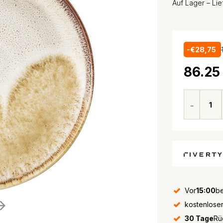
Auf Lager – Li
-€28,75
86.25
Vor
15:00
be
kostenlose
30 Tage
Rü