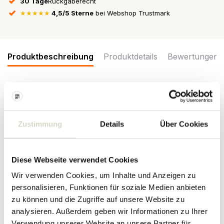
30 Tage
Rückgaberecht
★★★★★
4,5/5 Sterne
bei Webshop Trustmark
Produktbeschreibung
Produktdetails
Bewertungen
Der Beistelltisch Manon von Bloomingville ist aus Kiefernholz und
MDF-Furnier gefertigt. Der Tisch verfügt über eine praktische
Schublade zur einfachen Aufbewahrung und ist mit eleganten
Zustimmung
Details
Über Cookies
Rattandetails verziert. Abmessungen 49x54x35,6cm
Maße: Länge 49 x Höhe 54 x Breite 35,6cm
Material: Holz, Rattan, MDF
Diese Webseite verwendet Cookies
Farbe: natur
Wir verwenden Cookies, um Inhalte und Anzeigen zu
PRODUKTDETAILS
personalisieren, Funktionen für soziale Medien anbieten
zu können und die Zugriffe auf unsere Website zu
analysieren. Außerdem geben wir Informationen zu Ihrer
Artikelnummer
82065039
Verwendung unserer Website an unsere Partner für