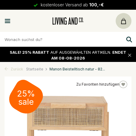
kostenloser Versand ab
100,-€
SALE!
25% RABATT
AUF AUSGEWÄHLTEN ARTIKELN.
ENDET
AM 08-08-2026
Zurück
Startseite
Manon Beistelltisch natur - 82...
Zu Favoriten hinzufügen
25%
sale