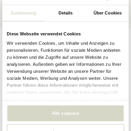
30 Tage
Rückgaberecht
Zustimmung
Details
Über Cookies
★★★★★
4,5/5 Sterne
bei Webshop Trustmark
Diese Webseite verwendet Cookies
Produktbeschreibung
Produktdetails
Bewertungen
Wir verwenden Cookies, um Inhalte und Anzeigen zu
personalisieren, Funktionen für soziale Medien anbieten
zu können und die Zugriffe auf unsere Website zu
Die Bloomingville Mayotte Pedestal Bowl ist eine auffällige Schale
analysieren. Außerdem geben wir Informationen zu Ihrer
auf einem Ständer in mattweißer Glasur mit einem coolen
Verwendung unserer Website an unsere Partner für
grafischen handgemalten Muster in Schwarz. Es eignet sich
soziale Medien, Werbung und Analysen weiter. Unsere
perfekt zur Dekoration, oder fügen Sie eine Serviette hinzu und
Partner führen diese Informationen möglicherweise mit
verwenden
weiteren Daten zusammen, die Sie ihnen bereitgestellt
Abmessungen: Durchmesser 26 x Höhe 15 cm
haben oder die sie im Rahmen Ihrer Nutzung der Dienste
Material: Steingut
gesammelt haben.
Farbe: Schwarz, Weiß
Sonstiges: Die Schale ist handbemalt, daher kann das Muster je
Alle zulassen
nach Schale unterschiedlich sein.
PRODUKTDETAILS