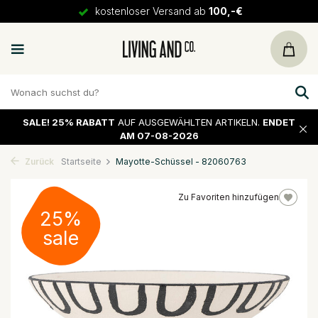
kostenloser Versand ab
100,-€
SALE!
25% RABATT
AUF AUSGEWÄHLTEN ARTIKELN.
ENDET
AM 07-08-2026
Zurück
Startseite
Mayotte-Schüssel - 82060763
Zu Favoriten hinzufügen
25%
sale