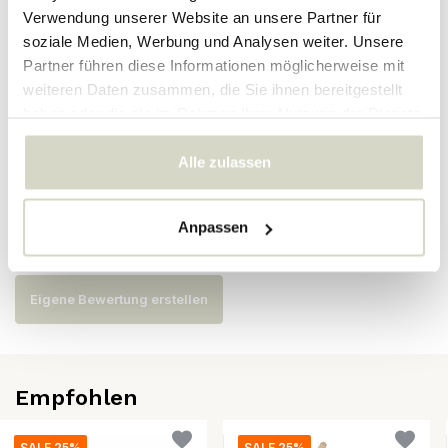
Verwendung unserer Website an unsere Partner für
Artikelnummer
82046235
soziale Medien, Werbung und Analysen weiter. Unsere
SKU
Partner führen diese Informationen möglicherweise mit
weiteren Daten zusammen, die Sie ihnen bereitgestellt
EAN
5711173226986
haben oder die sie im Rahmen Ihrer Nutzung der Dienste
gesammelt haben.
Alle zulassen
Bewertungen
Anpassen
Es wurden noch keine Bewertungen für dieses Produkt
abgegeben..
Eigene Bewertung erstellen
Empfohlen
SALE 25%
SALE 25%