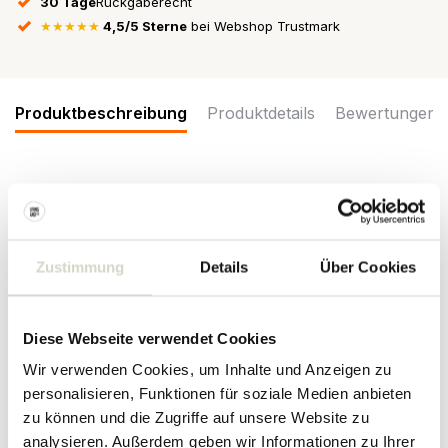
30 Tage
Rückgaberecht
★★★★★
4,5/5 Sterne
bei Webshop Trustmark
Produktbeschreibung
Produktdetails
Bewertungen
Schöner Schaukelstrampler der schönen Marke Bloomingville Mini.
Die Bloomingville Mini Kinto Hobbellama hat eine Höhe von 45 cm
und besteht aus Polyester und Holz. Würde sich nicht jedes Kind
darüber freuen?
Zustimmung
Details
Über Cookies
Größe: Länge 65 x Höhe 45 x Breite 25 cm
Material: Polyester, Holz
Farbe: natur, weiß
Diese Webseite verwendet Cookies
Sonstiges: maximal 40 kg. Altersempfehlung ab 12 Monaten
Wir verwenden Cookies, um Inhalte und Anzeigen zu
personalisieren, Funktionen für soziale Medien anbieten
PRODUKTDETAILS
zu können und die Zugriffe auf unsere Website zu
analysieren. Außerdem geben wir Informationen zu Ihrer