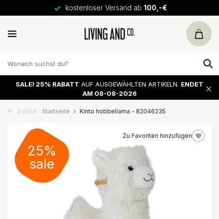
kostenloser Versand ab
100,-€
SALE!
25% RABATT
AUF AUSGEWÄHLTEN ARTIKELN.
ENDET
AM 08-08-2026
Zurück
Startseite
Kinto hobbellama - 82046235
Zu Favoriten hinzufügen
25%
sale