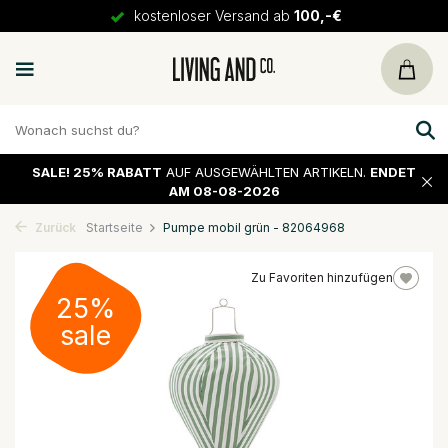
kostenloser Versand ab
100,-€
SALE!
25% RABATT
AUF AUSGEWÄHLTEN ARTIKELN.
ENDET
AM 08-08-2026
Zurück
Startseite
Pumpe mobil grün - 82064968
Zu Favoriten hinzufügen
25%
sale