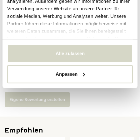
analysieren. Außerdem geben wir Informationen zu Ihrer
Verwendung unserer Website an unsere Partner für
Artikelnummer
82064968
soziale Medien, Werbung und Analysen weiter. Unsere
Partner führen diese Informationen möglicherweise mit
SKU
82064968
weiteren Daten zusammen, die Sie ihnen bereitgestellt
EAN
5711173344529
haben oder die sie im Rahmen Ihrer Nutzung der Dienste
gesammelt haben.
Alle zulassen
Bewertungen
Anpassen
Es wurden noch keine Bewertungen für dieses Produkt
abgegeben..
Eigene Bewertung erstellen
Empfohlen