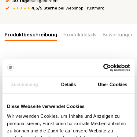
30 Tage
Rückgaberecht
★★★★★
4,5/5 Sterne
bei Webshop Trustmark
Produktbeschreibung
Produktdetails
Bewertungen
Das Bloomingville Mini Pomp Mobile ist ein dekorativer
Heißluftballon. Der Ballon selbst besteht aus Polyester mit einem
grünen Streifenmuster. Der Korb ist aus Korbgeflecht gefertigt und
verleiht dem Kinderzimmer Wärme. Abmessungen Ø25x65cm
Zustimmung
Details
Über Cookies
Maße: Durchmesser 25 x Höhe 65cm
Material: Polyester, Wasserhyazinthe, Eisen, Jute
Farbe: grün
Sonstiges: Es besteht die Möglichkeit eine batteriebetriebene
Diese Webseite verwendet Cookies
Lichterkette in den Ballon zu legen, so dass der Ballon als Lampe
Wir verwenden Cookies, um Inhalte und Anzeigen zu
fungiert. Dieses ist nicht im Lieferumfang enthalten.
personalisieren, Funktionen für soziale Medien anbieten
PRODUKTDETAILS
zu können und die Zugriffe auf unsere Website zu