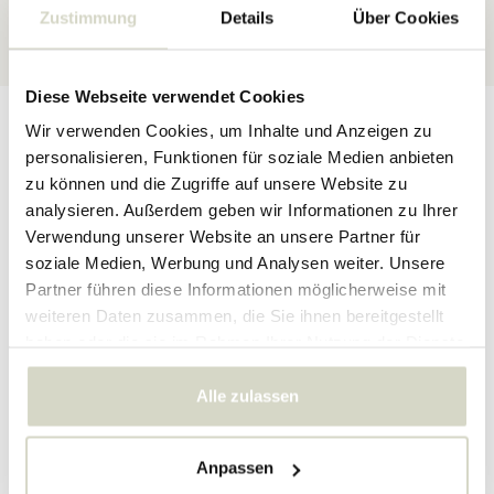
30 Tage
Rückgaberecht
Zustimmung
Details
Über Cookies
★★★★★
4,5/5 Sterne
bei Webshop Trustmark
Diese Webseite verwendet Cookies
Produktbeschreibung
Produktdetails
Bewertungen
Wir verwenden Cookies, um Inhalte und Anzeigen zu
personalisieren, Funktionen für soziale Medien anbieten
zu können und die Zugriffe auf unsere Website zu
analysieren. Außerdem geben wir Informationen zu Ihrer
Lampenfuß aus Steingut mit Blumenlampenschirm aus der neuen
Verwendung unserer Website an unsere Partner für
AW22-Kollektion von Bloomingville. Die Bloomingville Olefine
Tischleuchte hat einen Durchmesser von 23 cm und eine Höhe
soziale Medien, Werbung und Analysen weiter. Unsere
von 62 cm.
Partner führen diese Informationen möglicherweise mit
weiteren Daten zusammen, die Sie ihnen bereitgestellt
Größe: Durchmesser 23 cm, Höhe 62 cm
Material: Keramik
haben oder die sie im Rahmen Ihrer Nutzung der Dienste
Farbe grün
gesammelt haben.
Sonstiges: passend für E27, max 40W
Alle zulassen
PRODUKTDETAILS
Anpassen
Artikelnummer
82054153