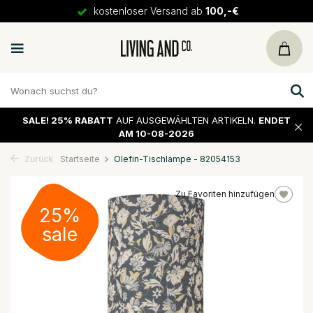
kostenloser Versand ab
100,-€
SALE!
25% RABATT
AUF AUSGEWÄHLTEN ARTIKELN.
ENDET
AM 10-08-2026
Zurück
Startseite
Olefin-Tischlampe - 82054153
Zu Favoriten hinzufügen
25%
sale