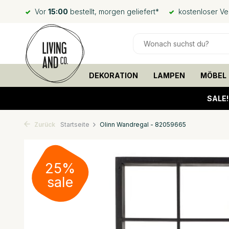
Vor
15:00
bestellt, morgen geliefert*
kostenloser V
DEKORATION
LAMPEN
MÖBEL
SALE
Zurück
Startseite
Olinn Wandregal - 82059665
25%
sale