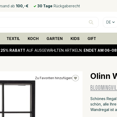
ersand ab
100,-€
30 Tage
Rückgaberecht
DE
TEXTIL
KOCH
GARTEN
KIDS
GIFT
!
25% RABATT
AUF AUSGEWÄHLTEN ARTIKELN.
ENDET AM 06-08
Olinn 
Zu Favoriten hinzufügen
25%
BLOOMINGVIL
sale
Schönes Regal 
schön, alle Ihr
Wandregal ist 