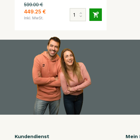
599.00 €
449.25 €
Inkl. MwSt.
Kundendienst
Mein 