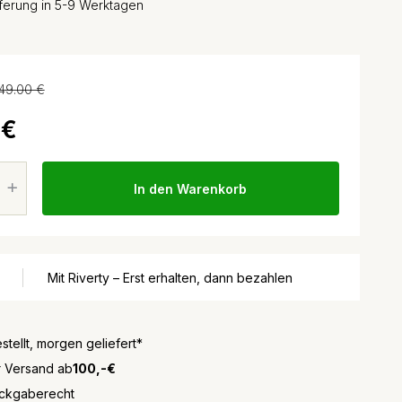
eferung in 5-9 Werktagen
49.00 €
 €
In den Warenkorb
Mit Riverty – Erst erhalten, dann bezahlen
stellt, morgen geliefert*
r Versand ab
100,-€
ckgaberecht