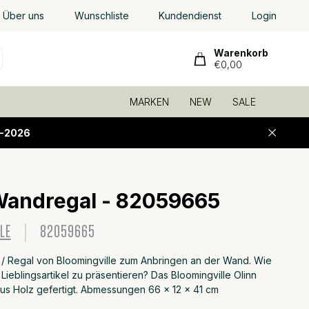
Über uns
Wunschliste
Kundendienst
Login
Warenkorb
€0,00
MARKEN
NEW
SALE
-2026
Wandregal - 82059665
Zu Fa
LE
82059665
/ Regal von Bloomingville zum Anbringen an der Wand. Wie
e Lieblingsartikel zu präsentieren? Das Bloomingville Olinn
aus Holz gefertigt. Abmessungen 66 x 12 x 41 cm