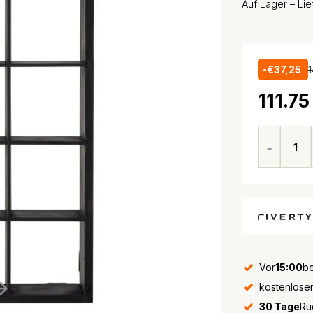
Auf Lager – Li
-€37,25
1
111.75
Vor
15:00
be
kostenlose
30 Tage
Rü