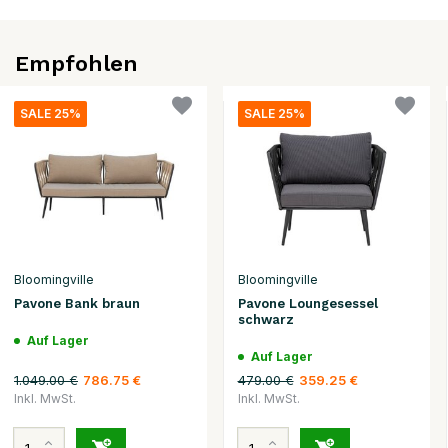
Empfohlen
SALE 25%
SALE 25%
Bloomingville
Bloomingville
Pavone Bank braun
Pavone Loungesessel
schwarz
Auf Lager
Auf Lager
1.049.00 €
479.00 €
786.75 €
359.25 €
Inkl. MwSt.
Inkl. MwSt.