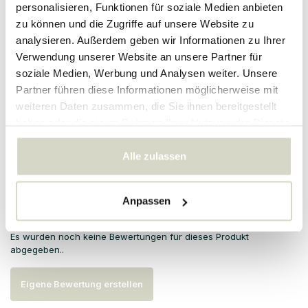
personalisieren, Funktionen für soziale Medien anbieten
der Kissen verblassen. Die Kissenbezüge können bei 30 Grad
gewaschen werden.
zu können und die Zugriffe auf unsere Website zu
analysieren. Außerdem geben wir Informationen zu Ihrer
PRODUKTDETAILS
Verwendung unserer Website an unsere Partner für
soziale Medien, Werbung und Analysen weiter. Unsere
Partner führen diese Informationen möglicherweise mit
Artikelnummer
82064276
weiteren Daten zusammen, die Sie ihnen bereitgestellt
SKU
haben oder die sie im Rahmen Ihrer Nutzung der Dienste
gesammelt haben.
EAN
5711173320479
Alle zulassen
Bewertungen
Anpassen
Es wurden noch keine Bewertungen für dieses Produkt
abgegeben..
Eigene Bewertung erstellen