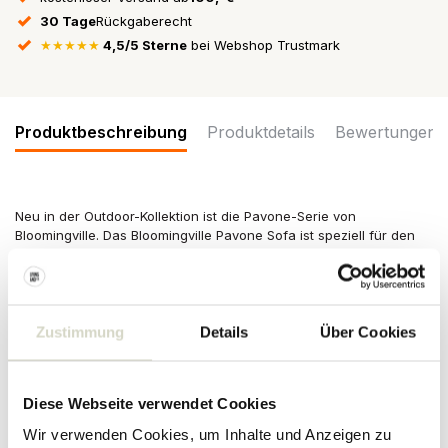
30 Tage
Rückgaberecht
★★★★★
4,5/5 Sterne
bei Webshop Trustmark
Produktbeschreibung
Produktdetails
Bewertungen
Neu in der Outdoor-Kollektion ist die Pavone-Serie von
Bloomingville. Das Bloomingville Pavone Sofa ist speziell für den
Außenbereich konzipiert! Das Gestell besteht aus Metall und die
Rücken- und Armlehnen aus Polyester. Abmessungen
174x68x72cm
Größe: Länge 174 x Höhe 72 x Breite 68 cm
Zustimmung
Details
Über Cookies
Material: Metall, Polyester
Farbe: Schwarz, Grau
Sonstiges: Der Rahmen ist frostbeständig und das Seil
Diese Webseite verwendet Cookies
wasserabweisend. Die Kissen sind nicht wasserbeständig. Es wird
empfohlen, die Kissen im Innenbereich aufzubewahren. Wenn die
Wir verwenden Cookies, um Inhalte und Anzeigen zu
Kissen direktem Sonnenlicht ausgesetzt werden, kann die Farbe