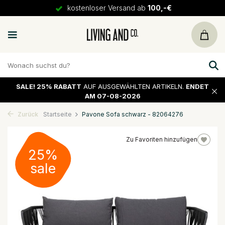
kostenloser Versand ab
100,-€
SALE!
25% RABATT
AUF AUSGEWÄHLTEN ARTIKELN.
ENDET
AM 07-08-2026
Zurück
Startseite
Pavone Sofa schwarz - 82064276
Zu Favoriten hinzufügen
25%
sale