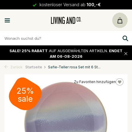
kostenloser Versand ab
100,-€
SALE!
25% RABATT
AUF AUSGEWÄHLTEN ARTIKELN.
ENDET
AM 06-08-2026
Zurück
Startseite
Safie-Teller rosa Set mit 6 St...
Zu Favoriten hinzufügen
25%
sale