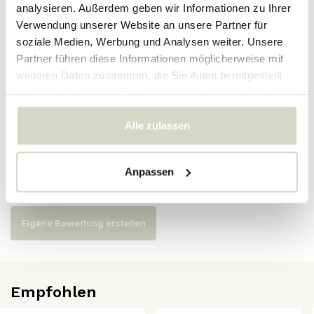
analysieren. Außerdem geben wir Informationen zu Ihrer
Verwendung unserer Website an unsere Partner für
Artikelnummer
82057675
soziale Medien, Werbung und Analysen weiter. Unsere
SKU
Partner führen diese Informationen möglicherweise mit
weiteren Daten zusammen, die Sie ihnen bereitgestellt
EAN
5711173299324
haben oder die sie im Rahmen Ihrer Nutzung der Dienste
gesammelt haben.
Alle zulassen
Bewertungen
Anpassen
Es wurden noch keine Bewertungen für dieses Produkt
abgegeben..
Eigene Bewertung erstellen
Empfohlen