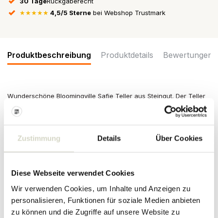
30 Tage
Rückgaberecht
★★★★★
4,5/5 Sterne
bei Webshop Trustmark
Produktbeschreibung
Produktdetails
Bewertungen
Wunderschöne Bloomingville Safie Teller aus Steingut. Der Teller
hat einen Durchmesser von 15 cm. Kommt in einem Set von 6
Stück. Geeignet für Spülmaschine, Backofen und Mikrowelle.
Schön mit den anderen Safie-Artikeln zu kombinieren.
Zustimmung
Details
Über Cookies
Größe: Durchmesser 15 cm
Material: Steingut
Farbe Pink
Sonstiges: geeignet für Spülmaschine, Backofen und Mikrowelle
Diese Webseite verwendet Cookies
Der Artikel ist handgefertigt und aufgrund des Materials kann es
zu Unterschieden pro Artikel kommen.
Wir verwenden Cookies, um Inhalte und Anzeigen zu
personalisieren, Funktionen für soziale Medien anbieten
PRODUKTDETAILS
zu können und die Zugriffe auf unsere Website zu