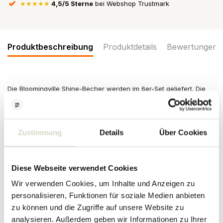
★★★★★
4,5/5 Sterne
bei Webshop Trustmark
Produktbeschreibung
Produktdetails
Bewertungen
Die Bloomingville Shine-Becher werden im 6er-Set geliefert. Die
Chromoberfläche macht die Tassen einzigartig. Abmessungen
Ø10x8cm
Maße: Durchmesser 10 x Höhe 8cm
Zustimmung
Details
Über Cookies
Inhalt: 300ml
Material: Keramik
Farbe: silber
Sonstiges: Spülmaschinenfest. Nicht für Backofen und Mikrowelle
Diese Webseite verwendet Cookies
geeignet. Es können Abweichungen je nach Artikel auftreten.
Wir verwenden Cookies, um Inhalte und Anzeigen zu
PRODUKTDETAILS
personalisieren, Funktionen für soziale Medien anbieten
zu können und die Zugriffe auf unsere Website zu
analysieren. Außerdem geben wir Informationen zu Ihrer
Artikelnummer
82062639