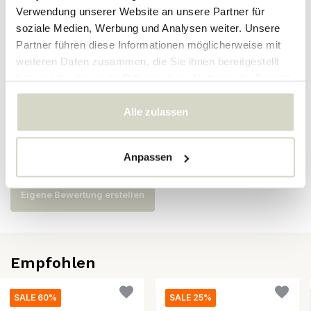
Verwendung unserer Website an unsere Partner für
soziale Medien, Werbung und Analysen weiter. Unsere
SKU
82062639
Partner führen diese Informationen möglicherweise mit
EAN
5711173340590
weiteren Daten zusammen, die Sie ihnen bereitgestellt
haben oder die sie im Rahmen Ihrer Nutzung der Dienste
gesammelt haben.
Bewertungen
Alle zulassen
Es wurden noch keine Bewertungen für dieses Produkt
Anpassen
abgegeben..
Eigene Bewertung erstellen
Empfohlen
SALE 60%
SALE 25%