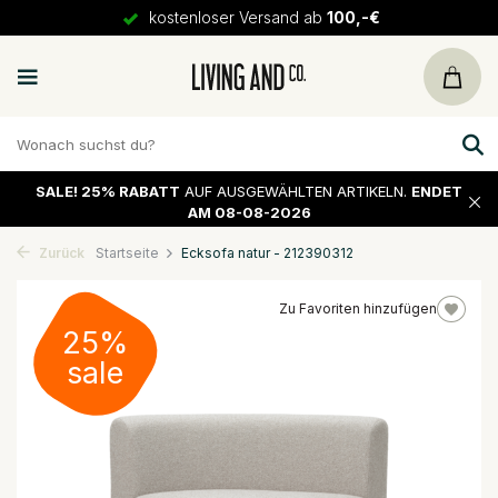
kostenloser Versand ab
100,-€
SALE!
25% RABATT
AUF AUSGEWÄHLTEN ARTIKELN.
ENDET
AM 08-08-2026
Zurück
Startseite
Ecksofa natur - 212390312
Zu Favoriten hinzufügen
25%
sale