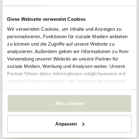
PRODUKTDETAILS
Diese Webseite verwendet Cookies
Artikelnummer
212390312
Wir verwenden Cookies, um Inhalte und Anzeigen zu
personalisieren, Funktionen für soziale Medien anbieten
SKU
zu können und die Zugriffe auf unsere Website zu
EAN
5707644822481
analysieren. Außerdem geben wir Informationen zu Ihrer
Verwendung unserer Website an unsere Partner für
soziale Medien, Werbung und Analysen weiter. Unsere
Bewertungen
Partner führen diese Informationen möglicherweise mit
weiteren Daten zusammen, die Sie ihnen bereitgestellt
haben oder die sie im Rahmen Ihrer Nutzung der Dienste
gesammelt haben.
5
/
5
Alle zulassen
Zeer blij met de House Doctor
elementen. Ik heb er in totaal
Anpassen
drie gekocht in verschillende
uitvoeringen waardoor ik een