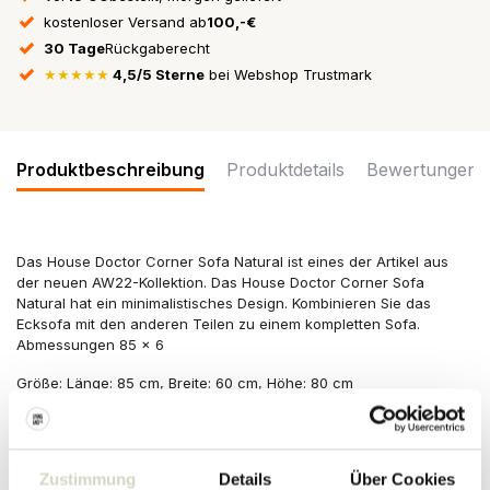
kostenloser Versand ab
100,-€
30 Tage
Rückgaberecht
★★★★★
4,5/5 Sterne
bei Webshop Trustmark
Produktbeschreibung
Produktdetails
Bewertungen
Das House Doctor Corner Sofa Natural ist eines der Artikel aus
der neuen AW22-Kollektion. Das House Doctor Corner Sofa
Natural hat ein minimalistisches Design. Kombinieren Sie das
Ecksofa mit den anderen Teilen zu einem kompletten Sofa.
Abmessungen 85 x 6
Größe: Länge: 85 cm, Breite: 60 cm, Höhe: 80 cm
Farbe: natur
Material: Metall, recyceltes Polypropylen
Sonstiges: nicht waschen, nicht chemisch reinigen. Montage
erforderlich. Sitzhöhe 48 cm.
Zustimmung
Details
Über Cookies