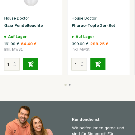
House Doctor
House Doctor
Gaia Pendelleuchte
Pharao-Töpfe 2er-Set
Auf Lager
Auf Lager
161.00 €
399.00 €
64.40 €
299.25 €
Inkl. MwSt.
Inkl. MwSt.
Kundendienst
Wir helfen Ihnen gerne und
sind für Sie bereit! Für