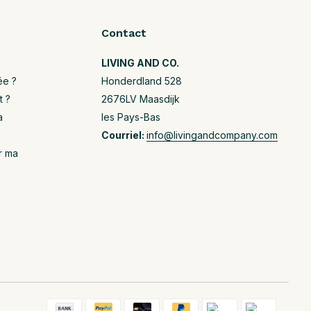
Contact
LIVING AND CO.
ée ?
Honderdland 528
t ?
2676LV Maasdijk
a
les Pays-Bas
Courriel:
info@livingandcompany.com
r ma