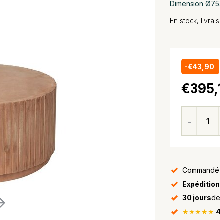
Dimension Ø75X
En stock, livra
-€43,90
€395,
Commandé 
Expédition
30 jours
de
★★★★★
4