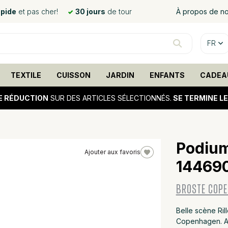
apide
et pas cher!
30 jours
de tour
À propos de n
FR
TEXTILE
CUISSON
JARDIN
ENFANTS
CADEA
E RÉDUCTION
SUR DES ARTICLES SÉLECTIONNÉS.
SE TERMINE L
Podium 
Ajouter aux favoris
14469
10%
sale
BROSTE COP
Belle scène Rill
Copenhagen. A 