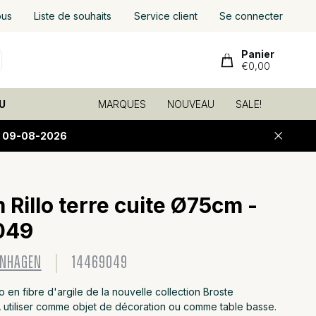
ous
Liste de souhaits
Service client
Se connecter
Panier
€0,00
U
MARQUES
NOUVEAU
SALE!
E 09-08-2026
Rillo terre cuite Ø75cm -
049
ENHAGEN
14469049
o en fibre d'argile de la nouvelle collection Broste
utiliser comme objet de décoration ou comme table basse.