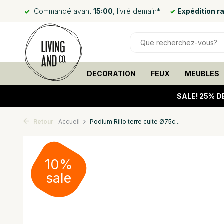
Commandé avant
15:00
, livré demain*
Expédition r
DECORATION
FEUX
MEUBLES
SALE!
25% D
Retour
Accueil
Podium Rillo terre cuite Ø75c...
10%
sale