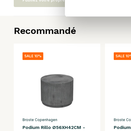
Recommandé
SALE 10%
SALE 10
Broste Copenhagen
Broste C
Podium Rillo Ø56XH42CM -
Podium