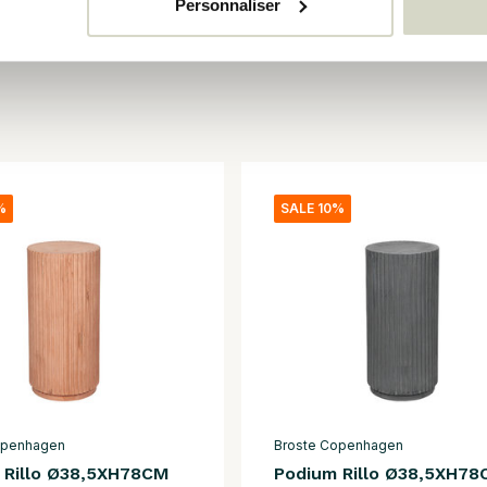
Personnaliser
%
SALE 10%
openhagen
Broste Copenhagen
 Rillo Ø38,5XH78CM
Podium Rillo Ø38,5XH78