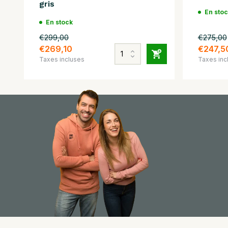
gris
En sto
En stock
€299,00
€275,00
€269,10
€247,5
Taxes incluses
Taxes inc