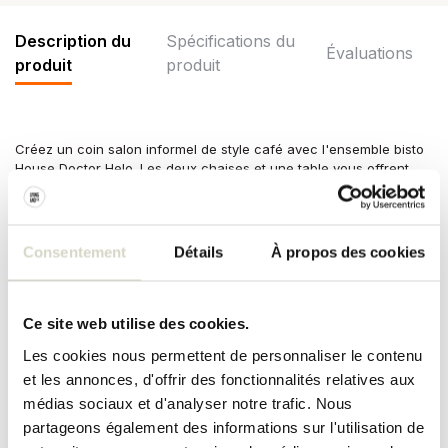
Description du
Spécifications du
Évaluations
produit
produit
Créez un coin salon informel de style café avec l'ensemble bisto
House Doctor Helo. Les deux chaises et une table vous offrent
l'endroit idéal pour vous détendre. Fabriqué en fer. Dimensions
table Ø60x73cm, chaises 50x42x86cm
Dimensions : diamètre table 60 x hauteur 73cm, longueur chaises
Consentement
Détails
À propos des cookies
50 x largeur 42 x hauteur 86cm
Matériel: fer
Couleur : vert
Autre : peut être utilisé à l'intérieur et à l'extérieur. L'ensemble est
Ce site web utilise des cookies.
pliable. L'ensemble est adapté à la congélation (jusqu'à -20
Les cookies nous permettent de personnaliser le contenu
degrés). Nettoyer avec un chiffon humide.
et les annonces, d'offrir des fonctionnalités relatives aux
SPÉCIFICATIONS DU PRODUIT
médias sociaux et d'analyser notre trafic. Nous
partageons également des informations sur l'utilisation de