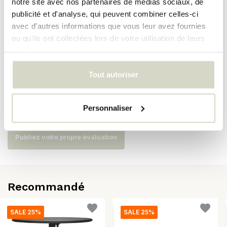
notre site avec nos partenaires de médias sociaux, de
Numéro d'article
210921022
publicité et d'analyse, qui peuvent combiner celles-ci
SKU
210921022
avec d'autres informations que vous leur avez fournies
ou qu'ils ont collectées lors de votre utilisation de leurs
EAN
5707644906686
services.
Tout autoriser
Évaluations
Personnaliser
Il n'y a pas encore d'avis sur ce produit..
Publiez votre propre évaluation
Recommandé
SALE 25%
SALE 25%