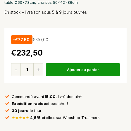
table Ø60x73cm, chaises 50x42x86cm
En stock – livraison sous 5 à 9 jours ouvrés
-€77,50
€310,00
€232,50
Ajouter au panier
Commandé avant
15:00
, livré demain*
Expédition rapide
et pas cher!
30 jours
de tour
★★★★★
4,5/5 étoiles
sur Webshop Trustmark