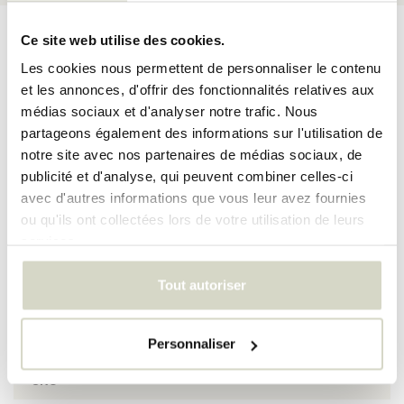
Description du
Spécifications du
Ce site web utilise des cookies.
Évaluations
produit
produit
Les cookies nous permettent de personnaliser le contenu
et les annonces, d'offrir des fonctionnalités relatives aux
médias sociaux et d'analyser notre trafic. Nous
partageons également des informations sur l'utilisation de
Comme il est grand ce pot ensemble de Docteur danois House?!
Le pot House Doctor pho est en céramique avec un nougat
notre site avec nos partenaires de médias sociaux, de
finition brillante. L'ensemble se compose de deux pots de fleurs
publicité et d'analyse, qui peuvent combiner celles-ci
de différentes tailles.
avec d'autres informations que vous leur avez fournies
Taille: S:. DIA:. CM 35 CM 45 H:. L:. DIA.: 45 H:. CM CM 55
ou qu'ils ont collectées lors de votre utilisation de leurs
Matériel: céramique
services.
Couleur: Nougat
SPÉCIFICATIONS DU PRODUIT
Tout autoriser
Numéro d'article
203840800
Personnaliser
SKU