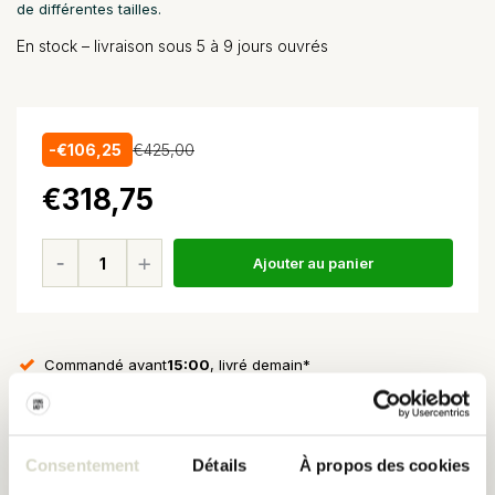
de différentes tailles.
En stock – livraison sous 5 à 9 jours ouvrés
-€106,25
€425,00
€318,75
Ajouter au panier
Commandé avant
15:00
, livré demain*
Expédition rapide
et pas cher!
30 jours
de tour
★★★★★
4,5/5 étoiles
sur Webshop Trustmark
Consentement
Détails
À propos des cookies