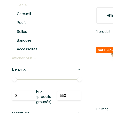
Table
Cercueil
HKl
Poufs
Selles
1 produit
Banques
Accessoires
SALE 25
Afficher plus
Le prix
Prix
(produits
groupés) :
HKliving