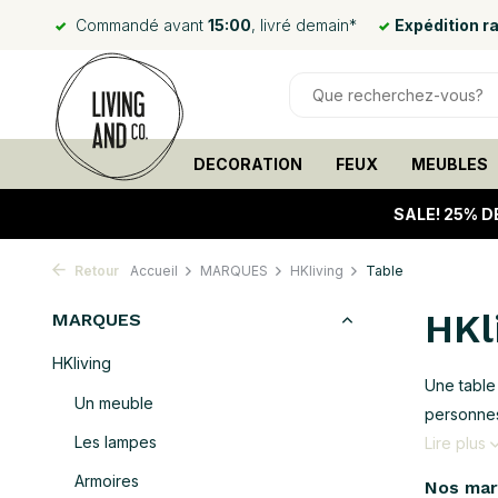
Commandé avant
15:00
, livré demain*
Expédition r
DECORATION
FEUX
MEUBLES
SALE!
25% D
Retour
Accueil
MARQUES
HKliving
Table
HKl
MARQUES
HKliving
Une table
Un meuble
personnes
Les lampes
Lire plus
Armoires
Nos ma