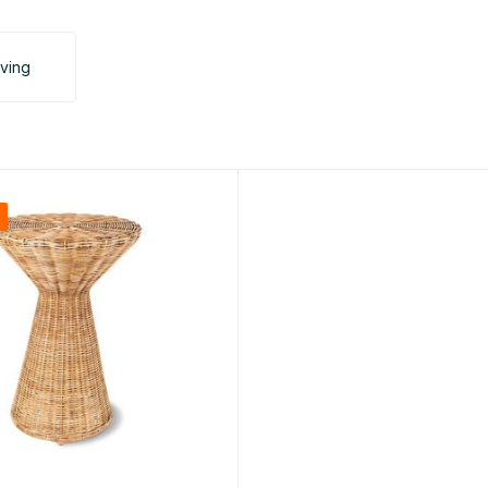
iving
%