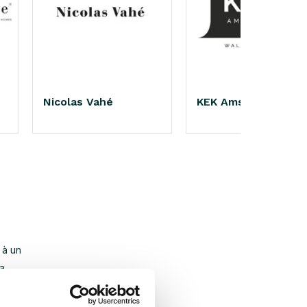
Nicolas Vahé
KEK Amsterdam
 à un
a,
st