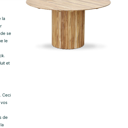
 la
r
 de se
e le
ck.
uit et
. Ceci
 vos
as de
la