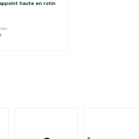
appoint haute en rotin
5
uses
k