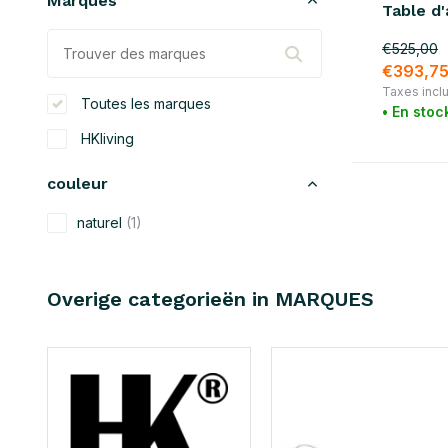
Marques
Table d'
€525,00
€393,7
Taxes incl
Toutes les marques
• En stoc
HKliving
couleur
naturel
(1)
matériel
Overige categorieën in MARQUES
rotin
(1)