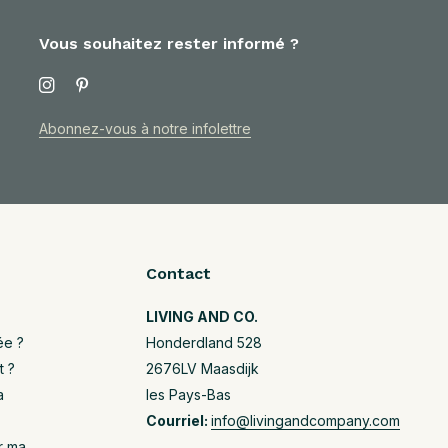
Vous souhaitez rester informé ?
Abonnez-vous à notre infolettre
Contact
LIVING AND CO.
ée ?
Honderdland 528
t ?
2676LV Maasdijk
a
les Pays-Bas
Courriel:
info@livingandcompany.com
r ma