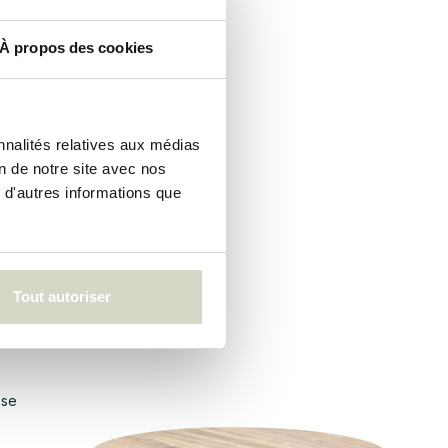
À propos des cookies
,
eur de
ir
nnalités relatives aux médias
 vous
on de notre site avec nos
bles
 d'autres informations que
Tout autoriser
e
isson
 se