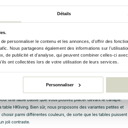
 main
Détails
iques est que chaque table est fabriquée à la main. En conséquence
it du même modèle. Cela garantit que vous pouvez donner à l'intéri
ies.
lement dans aucune autre maison. Les tables sont fabriquées à part
e personnaliser le contenu et les annonces, d'offrir des fonctio
e MDF, le métal, le rotin, le verre, le laiton et même le béton. Comme
rafic. Nous partageons également des informations sur l'utilisati
arence différente. Examinez attentivement toutes les options possi
, de publicité et d'analyse, qui peuvent combiner celles-ci avec
s.
ils ont collectées lors de votre utilisation de leurs services.
e de vie
Personnaliser
quelle pièce de votre maison. Par exemple, il est idéal de placer un
longue, afin que vous puissiez, par exemple, mettre un verre de bo
 pour une table basse que vous pouvez placer devant le canapé.
a table HKliving. Bien sûr, nous proposons des variantes petites et
hoisir parmi différentes couleurs, de sorte que les tables puissent
n joli contraste.