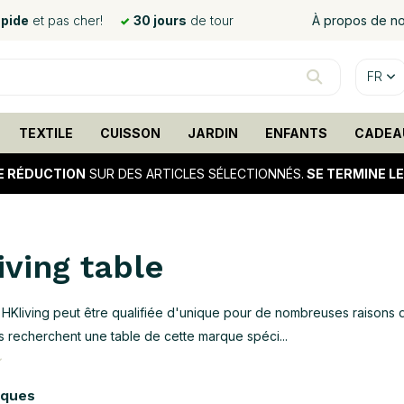
apide
et pas cher!
30 jours
de tour
À propos de n
FR
TEXTILE
CUISSON
JARDIN
ENFANTS
CADEA
E RÉDUCTION
SUR DES ARTICLES SÉLECTIONNÉS.
SE TERMINE L
iving table
 HKliving peut être qualifiée d'unique pour de nombreuses raisons 
 recherchent une table de cette marque spéci...
rques