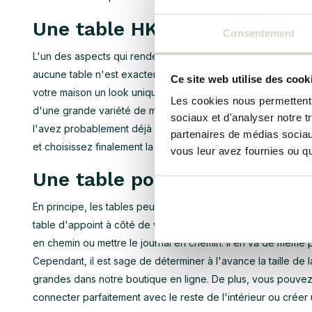
Une table HKliving faite à la
Consentement
L'un des aspects qui rendent les tables de cette marque un
aucune table n'est exactement la même, même lorsqu'il s'ag
Ce site web utilise des cook
votre maison un look unique que vous ne trouverez tout simp
Les cookies nous permettent d
d'une grande variété de matériaux, tels que le bois (teck), l
sociaux et d'analyser notre t
l'avez probablement déjà conclu, chaque matériau a une app
partenaires de médias sociaux
et choisissez finalement la table HKliving qui vous plaît le plu
vous leur avez fournies ou qu'
Une table pour chaque espac
En principe, les tables peuvent être placées dans n'importe 
table d'appoint à côté de votre canapé ou de votre chaise 
en chemin ou mettre le journal en chemin. Il en va de même
Cependant, il est sage de déterminer à l'avance la taille de l
grandes dans notre boutique en ligne. De plus, vous pouvez c
connecter parfaitement avec le reste de l'intérieur ou créer u