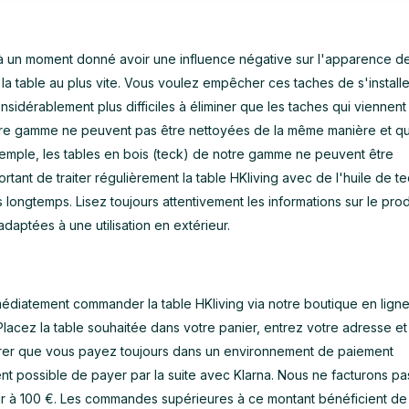
 à un moment donné avoir une influence négative sur l'apparence de
r la table au plus vite. Vous voulez empêcher ces taches de s'installe
sidérablement plus difficiles à éliminer que les taches qui viennent
otre gamme ne peuvent pas être nettoyées de la même manière et qu
exemple, les tables en bois (teck) de notre gamme ne peuvent être
tant de traiter régulièrement la table HKliving avec de l'huile de te
s longtemps. Lisez toujours attentivement les informations sur le prod
daptées à une utilisation en extérieur.
édiatement commander la table HKliving via notre boutique en ligne
lacez la table souhaitée dans votre panier, entrez votre adresse et
rer que vous payez toujours dans un environnement de paiement
ment possible de payer par la suite avec Klarna. Nous ne facturons p
ur à 100 €. Les commandes supérieures à ce montant bénéficient de 