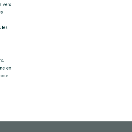
s vers
es
 les
t.
one en
 pour