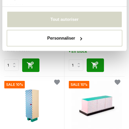
services.
Seletti
Seletti
Tout autoriser
Armoire en terrazzo
Armoire de salle de bain
Supershelf
Supershelf à grille bleue
€1.250,00
€1.125,00
Personnaliser
Taxes incluses
€790,00
€711,00
Taxes incluses
• En stock
SALE 10%
SALE 10%