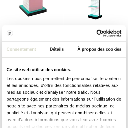
Seletti
Seletti
Table d'appoint Superside à
Armoire à grille bleue
grille rouge
Supershelf
Consentement
Détails
À propos des cookies
€290,00
€790,00
€261,00
€711,00
Taxes incluses
Taxes incluses
Ce site web utilise des cookies.
Les cookies nous permettent de personnaliser le contenu
et les annonces, d'offrir des fonctionnalités relatives aux
SALE 10%
SALE 10%
médias sociaux et d'analyser notre trafic. Nous
partageons également des informations sur l'utilisation de
notre site avec nos partenaires de médias sociaux, de
publicité et d'analyse, qui peuvent combiner celles-ci
avec d'autres informations que vous leur avez fournies
ou qu'ils ont collectées lors de votre utilisation de leurs