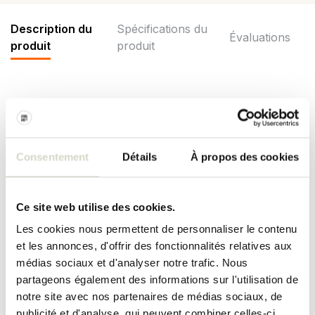
Description du
Spécifications du
Évaluations
produit
produit
Tapis coloré de Seletti. Le tapis de marche lente Seletti Burnt est
fabriqué en polyester et comporte le texte « Je suis un marcheur
lent mais je ne reviens jamais en arrière ». Disponible en
différentes versions. Dimensions 180x120cm
Consentement
Détails
À propos des cookies
Taille : 180 x 120 cm
Matière : Polyester
Couleur : multicolore
Ce site web utilise des cookies.
SPÉCIFICATIONS DU PRODUIT
Les cookies nous permettent de personnaliser le contenu
et les annonces, d'offrir des fonctionnalités relatives aux
médias sociaux et d'analyser notre trafic. Nous
Numéro d'article
18226
partageons également des informations sur l'utilisation de
notre site avec nos partenaires de médias sociaux, de
SKU
18226
publicité et d'analyse, qui peuvent combiner celles-ci