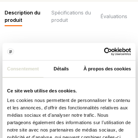
Description du
Spécifications du
Évaluations
produit
produit
Le vase Seletti Classics on acid KING WEN a un look classique
avec une touche folle pour les fêtards et les éclectiques.
Conception Diesel Living. Fabriqué en porcelaine. Dimensions
18x13,5x39cm
Consentement
Détails
À propos des cookies
Dimensions : 18 x 13,5 x hauteur 39 cm
Matériau : porcelaine
Couleur : bleu, blanc
Ce site web utilise des cookies.
SPÉCIFICATIONS DU PRODUIT
Les cookies nous permettent de personnaliser le contenu
et les annonces, d'offrir des fonctionnalités relatives aux
médias sociaux et d'analyser notre trafic. Nous
Numéro d'article
11291
partageons également des informations sur l'utilisation de
notre site avec nos partenaires de médias sociaux, de
SKU
11291
publicité et d'analyse, qui peuvent combiner celles-ci