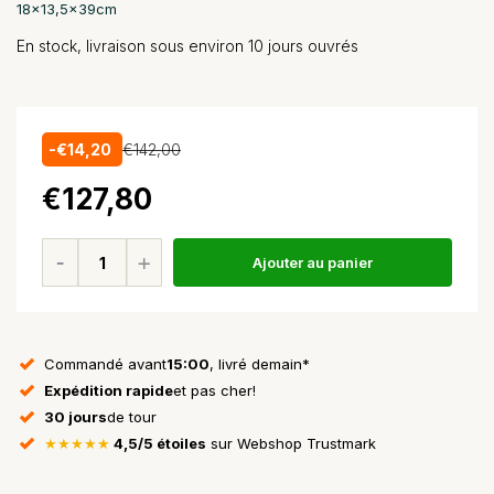
18x13,5x39cm
En stock, livraison sous environ 10 jours ouvrés
-€14,20
€142,00
€127,80
Ajouter au panier
Commandé avant
15:00
, livré demain*
Expédition rapide
et pas cher!
30 jours
de tour
★★★★★
4,5/5 étoiles
sur Webshop Trustmark