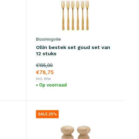
Bloomingville
Ollin bestek set goud set van
12 stuks
€105,00
€78,75
Incl. btw
• Op voorraad
SALE 25%