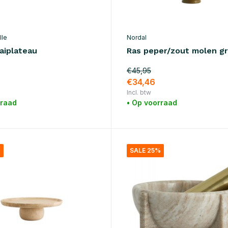
lle
Nordal
aaiplateau
Ras peper/zout molen g
€45,95
€34,46
Incl. btw
rraad
• Op voorraad
%
SALE 25%