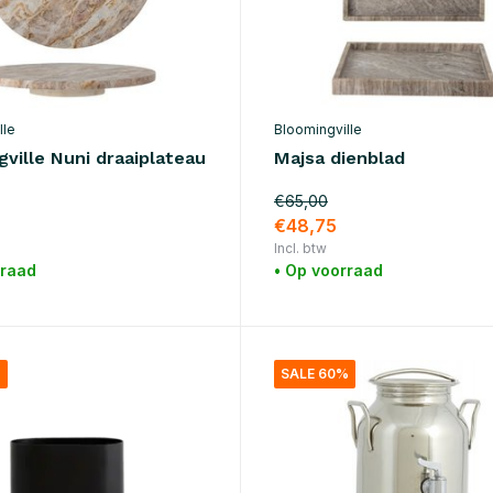
lle
Bloomingville
ville Nuni draaiplateau
Majsa dienblad
€65,00
€48,75
Incl. btw
rraad
• Op voorraad
%
SALE 60%