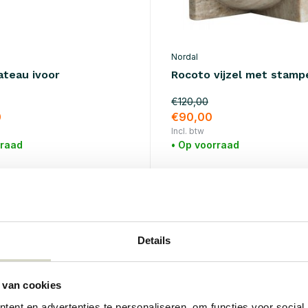
Nordal
ateau ivoor
Rocoto vijzel met stamp
€120,00
0
€90,00
Incl. btw
rraad
• Op voorraad
%
SALE 25%
Details
 van cookies
ent en advertenties te personaliseren, om functies voor social