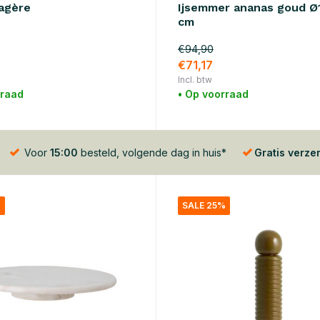
agère
Ijsemmer ananas goud Ø
cm
€94,90
€71,17
Incl. btw
rraad
• Op voorraad
Voor
15:00
besteld, volgende dag in huis*
Gratis verze
%
SALE 25%