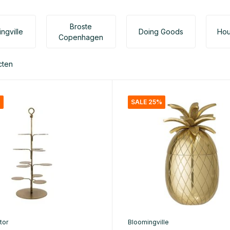
Broste
ngville
Doing Goods
Hou
Copenhagen
cten
%
SALE 25%
tor
Bloomingville