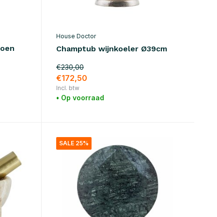
House Doctor
roen
Champtub wijnkoeler Ø39cm
€230,00
€172,50
Incl. btw
• Op voorraad
SALE 25%