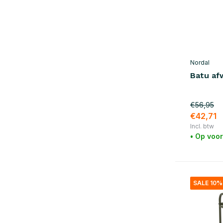
Nordal
Batu af
€56,95
€42,71
Incl. btw
• Op voo
SALE 10%