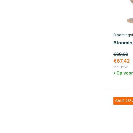
Bloomingvi
Blooming
€89,90
€67,42
Incl. btw
• Op voo
SALE 25