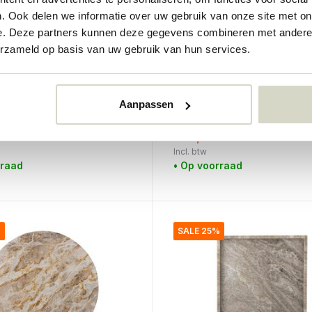
. Ook delen we informatie over uw gebruik van onze site met on
e. Deze partners kunnen deze gegevens combineren met andere i
erzameld op basis van uw gebruik van hun services.
lle
House Doctor
ijnkoeler
Buck wijnkoeler - brush
zilver 32x22x21cm
Aanpassen
€114,95
€86,21
Incl. btw
rraad
• Op voorraad
%
SALE 25%