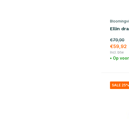
Geel
(1)
Oranje
(1)
Rood
(2)
Bloomingvi
Ellin dr
Paars
(1)
€79,90
Toon meer
€59,92
Incl. btw
Materiaal
• Op voo
Hout
(16)
Metaal
(1)
SALE 25
Marmer
(7)
Rotan
(1)
Kunstof
(2)
Katoen
(5)
Messing
(2)