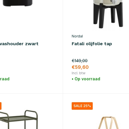
Nordal
washouder zwart
Fatali olijfolie tap
€149,00
€59,60
Incl. btw
rraad
• Op voorraad
SALE 25%