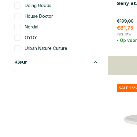
Seny et
Doing Goods
House Doctor
€109,00
Nordal
€81,75
Incl. btw
OYOY
• Op voo
Urban Nature Culture
Kleur
Wit
(4)
Beige
(9)
SALE 25
Zwart
(17)
Blauw
(6)
Groen
(12)
Grijs
(6)