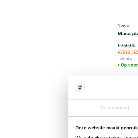
Glas / Aardewerk
(33)
Ijzer
(9)
Nordal
Staal
(13)
Masa pl
Toon meer
€750,00
€562,5
Incl. btw
• Op voo
SALE 25
Toestemming
Deze website maakt gebruik
We gebruiken cookies om cont