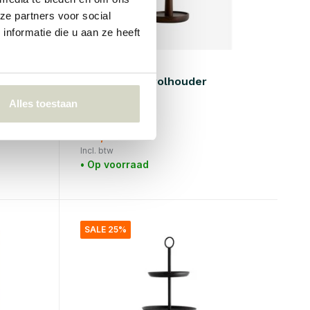
ze partners voor social
nformatie die u aan ze heeft
Nordal
ed
Piper keukenrolhouder
Alles toestaan
€50,00
€37,50
Incl. btw
• Op voorraad
SALE 25%