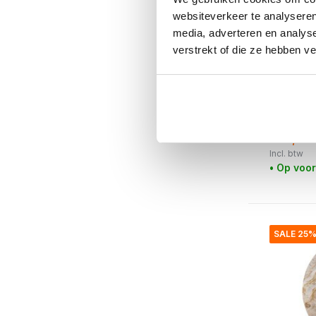
websiteverkeer te analyseren
media, adverteren en analys
verstrekt of die ze hebben v
Bloomingvi
Kaluka w
€125,00
€93,75
Incl. btw
• Op voo
SALE 25