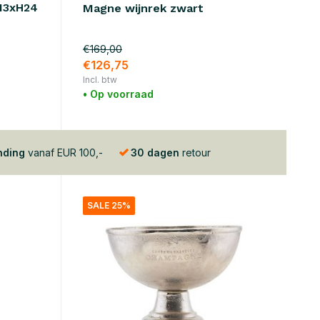
13xH24
Magne wijnrek zwart
€169,00
€126,75
Incl. btw
• Op voorraad
nding
vanaf EUR 100,-
30 dagen
retour
SALE 25%