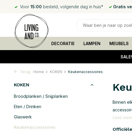
Voor
15:00
besteld, volgende dag in huis*
Gratis v
DECORATIE
LAMPEN
MEUBELS
SALE
Terug
Home
KOKEN
Keukenaccessoires
Keu
KOKEN
Broodplanken / Snijplanken
Binnen el
Eten / Drinken
accessoir
Glaswerk
Lees mee
Keukenaccessoires
Officiël