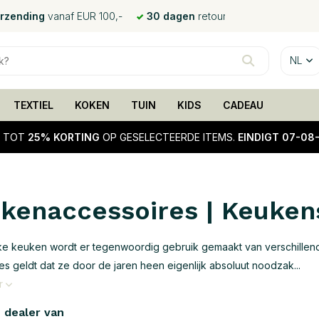
erzending
vanaf EUR 100,-
30 dagen
retour
NL
TEXTIEL
KOKEN
TUIN
KIDS
CADEAU
!
TOT
25% KORTING
OP GESELECTEERDE ITEMS.
EINDIGT 07-08
kenaccessoires | Keuken
ke keuken wordt er tegenwoordig gebruik gemaakt van verschillen
es geldt dat ze door de jaren heen eigenlijk absoluut noodzak...
r
e dealer van