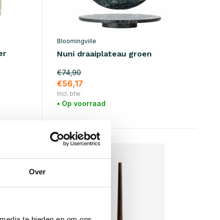
Bloomingville
er
Nuni draaiplateau groen
€74,90
€56,17
Incl. btw
• Op voorraad
SALE 25%
Over
 media te bieden en om ons