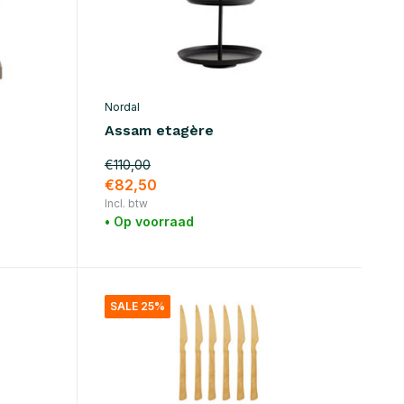
Nordal
Assam etagère
€110,00
€82,50
Incl. btw
• Op voorraad
SALE 25%