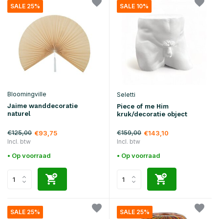
SALE 25%
SALE 10%
Bloomingville
Seletti
Jaime wanddecoratie
Piece of me Him
naturel
kruk/decoratie object
€125,00
€159,00
€93,75
€143,10
Incl. btw
Incl. btw
• Op voorraad
• Op voorraad
SALE 25%
SALE 25%