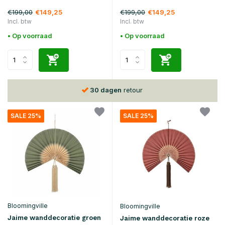
€199,00
€199,00
€149,25
€149,25
Incl. btw
Incl. btw
• Op voorraad
• Op voorraad
Voor
15:00
besteld, volgende dag in huis*
SALE 25%
SALE 25%
Bloomingville
Bloomingville
Jaime wanddecoratie groen
Jaime wanddecoratie roze