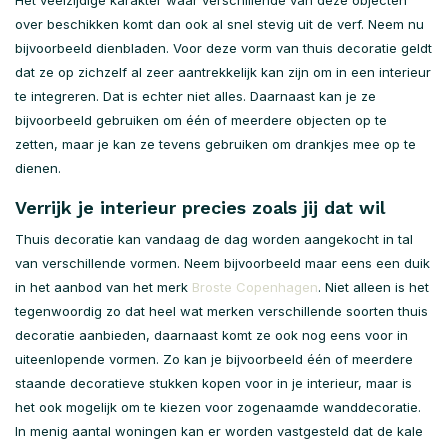
Het veelzijdige karakter waar verschillende van deze objecten
over beschikken komt dan ook al snel stevig uit de verf. Neem nu
bijvoorbeeld dienbladen. Voor deze vorm van thuis decoratie geldt
dat ze op zichzelf al zeer aantrekkelijk kan zijn om in een interieur
te integreren. Dat is echter niet alles. Daarnaast kan je ze
bijvoorbeeld gebruiken om één of meerdere objecten op te
zetten, maar je kan ze tevens gebruiken om drankjes mee op te
dienen.
Verrijk je interieur precies zoals jij dat wil
Thuis decoratie kan vandaag de dag worden aangekocht in tal
van verschillende vormen. Neem bijvoorbeeld maar eens een duik
in het aanbod van het merk
Broste Copenhagen
. Niet alleen is het
tegenwoordig zo dat heel wat merken verschillende soorten thuis
decoratie aanbieden, daarnaast komt ze ook nog eens voor in
uiteenlopende vormen. Zo kan je bijvoorbeeld één of meerdere
staande decoratieve stukken kopen voor in je interieur, maar is
het ook mogelijk om te kiezen voor zogenaamde wanddecoratie.
In menig aantal woningen kan er worden vastgesteld dat de kale