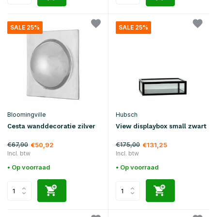
SALE 25%
SALE 25%
Bloomingville
Hubsch
Cesta wanddecoratie zilver
View displaybox small zwart
€67,90
€175,00
€50,92
€131,25
Incl. btw
Incl. btw
• Op voorraad
• Op voorraad