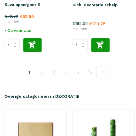
Suva opbergbox S
Kichi decoratie schelp
€70,00
€52,50
Incl. btw
€165,00
€123,75
Incl. btw
• Op voorraad
1
2
3
4
5
15
Overige categorieën in DECORATIE