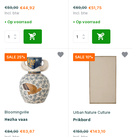
€59,90
€69,00
€44,92
€51,75
Incl. btw
Incl. btw
• Op voorraad
• Op voorraad
SALE 25%
SALE 10%
Bloomingville
Urban Nature Culture
Hezha vaas
Prikbord
€84,90
€159,00
€63,67
€143,10
Incl. btw
Incl. btw