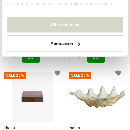
verzameld op basis van uw gebruik van hun services.
Nordal
Bloomingville
Ras peper/zout molen groen
Valery opbergbox
Alles toestaan
€45,95
€84,90
€34,46
€63,67
Incl. btw
Incl. btw
• Op voorraad
• Op voorraad
Aanpassen
SALE 25%
SALE 25%
Nordal
Nordal