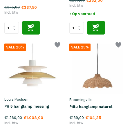
€280,00
€252,00
Incl. btw
€375,00
€337,50
Incl. btw
• Op voorraad
SALE 20%
SALE 25%
Louis Poulsen
Bloomingville
PH 5 hanglamp messing
Pittu hanglamp naturel
€1.260,00
€139,00
€1.008,00
€104,25
Incl. btw
Incl. btw