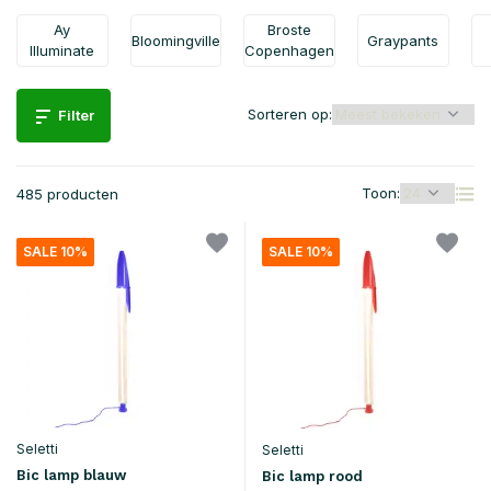
Ay
Broste
Bloomingville
Graypants
Illuminate
Copenhagen
Sorteren op:
Filter
Toon:
485 producten
SALE 10%
SALE 10%
Seletti
Seletti
Bic lamp blauw
Bic lamp rood