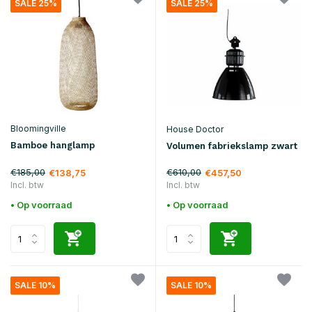
SALE 25%
SALE 25%
Bloomingville
House Doctor
Bamboe hanglamp
Volumen fabriekslamp zwart
€185,00
€610,00
€138,75
€457,50
Incl. btw
Incl. btw
• Op voorraad
• Op voorraad
SALE 10%
SALE 10%