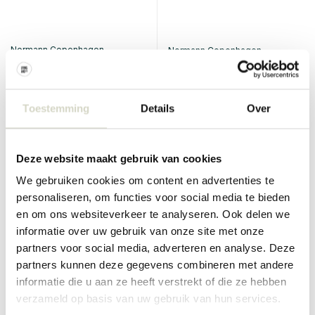
Normann Copenhagen
Normann Copenhagen
Bell hanglamp medium sand
Bell hanglamp medium black
€485,00
€485,00
€436,50
€436,50
Incl. btw
Incl. btw
Toestemming
Details
Over
• Op voorraad
• Op voorraad
Deze website maakt gebruik van cookies
We gebruiken cookies om content en advertenties te
personaliseren, om functies voor social media te bieden
SALE 10%
SALE 25%
en om ons websiteverkeer te analyseren. Ook delen we
informatie over uw gebruik van onze site met onze
partners voor social media, adverteren en analyse. Deze
partners kunnen deze gegevens combineren met andere
informatie die u aan ze heeft verstrekt of die ze hebben
verzameld op basis van uw gebruik van hun services.