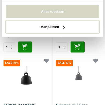
Normann Copenhagen
Hubsch
Alles toestaan
Bell hanglamp small white
Luminary hanglamp
blauw/lichtgroen
€380,00
€90,00
€342,00
€67,50
Aanpassen
Incl. btw
Incl. btw
• Op voorraad
• Op voorraad
SALE 10%
SALE 10%
Normann Copenhagen