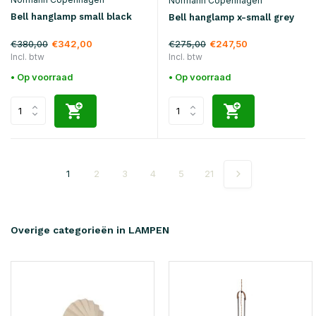
Normann Copenhagen
Bell hanglamp small black
Bell hanglamp x-small grey
€380,00
€275,00
€342,00
€247,50
Incl. btw
Incl. btw
• Op voorraad
• Op voorraad
1
2
3
4
5
21
Overige categorieën in LAMPEN