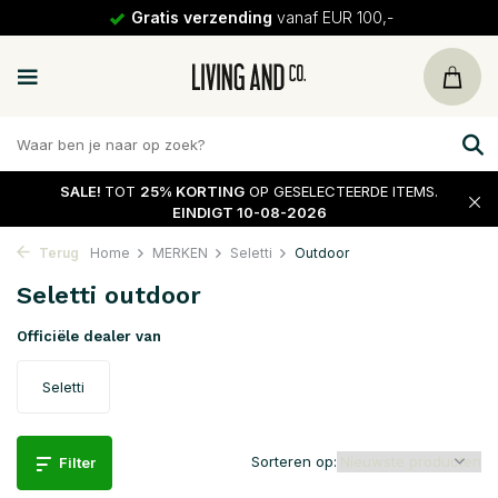
vanaf EUR 100,-
30 dagen
re
SALE!
TOT
25% KORTING
OP GESELECTEERDE ITEMS.
EINDIGT 10-08-2026
Terug
Home
MERKEN
Seletti
Outdoor
Seletti outdoor
Officiële dealer van
Seletti
Sorteren op:
Filter