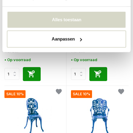
Alles toestaan
Seletti
Seletti
Industry collection armstoel
Industry collection tafel
zwart
zwart
Aanpassen
€323,00
€458,00
€290,70
€412,20
Incl. btw
Incl. btw
• Op voorraad
• Op voorraad
SALE 10%
SALE 10%