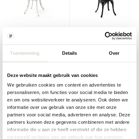
Seletti
Seletti
Industry collection tafel wit
Industry collection stoel
zwart
Toestemming
Details
Over
€458,00
€269,00
€412,20
€242,10
Incl. btw
Incl. btw
• Op voorraad
• Op voorraad
Deze website maakt gebruik van cookies
We gebruiken cookies om content en advertenties te
personaliseren, om functies voor social media te bieden
en om ons websiteverkeer te analyseren. Ook delen we
SALE 10%
SALE 10%
informatie over uw gebruik van onze site met onze
partners voor social media, adverteren en analyse. Deze
partners kunnen deze gegevens combineren met andere
informatie die u aan ze heeft verstrekt of die ze hebben
verzameld op basis van uw gebruik van hun services.