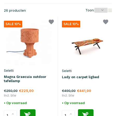
Toon:
26 producten
SALE 10%
SALE 10%
Seletti
Seletti
Magna Graecuia outdoor
Lady on carpet ligbed
tafellamp
€250,00
€490,00
€225,00
€441,00
Incl. btw
Incl. btw
• Op voorraad
• Op voorraad