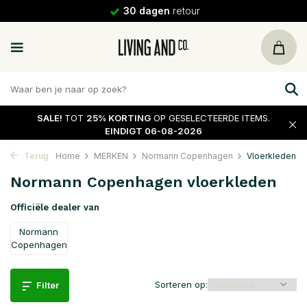
30 dagen
retour
SALE!
TOT
25% KORTING
OP GESELECTEERDE ITEMS.
EINDIGT 06-08-2026
Terug
Home
MERKEN
Normann Copenhagen
Vloerkleden
Normann Copenhagen vloerkleden
Officiële dealer van
Normann
Copenhagen
Sorteren op:
Filter