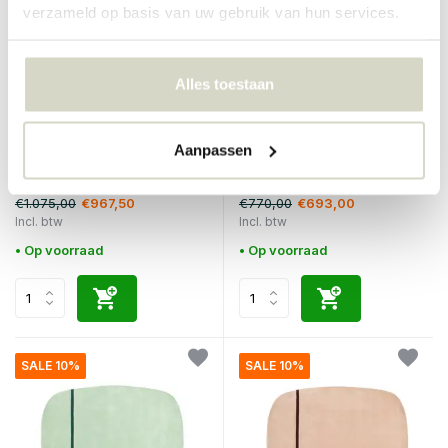
verzameld op basis van uw gebruik van hun services.
Alles toestaan
Normann Copenhagen
Normann Copenhagen
Level vloerkleed 170x240cm
Aanpassen
Oona vloerkleed 175x240cm
warm grey
grey
€1.075,00
€770,00
€967,50
€693,00
Incl. btw
Incl. btw
• Op voorraad
• Op voorraad
SALE 10%
SALE 10%