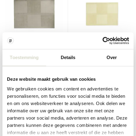
Normann Copenhagen
Normann Copenhagen
Level vloerkleed 250x350cm
Level vloerkleed 170x240cm
Toestemming
Details
Over
warm grey
light yellow
€2.300,00
€1.075,00
€2.070,00
€967,50
Incl. btw
Incl. btw
Deze website maakt gebruik van cookies
• Op voorraad
• Op voorraad
We gebruiken cookies om content en advertenties te
personaliseren, om functies voor social media te bieden
en om ons websiteverkeer te analyseren. Ook delen we
informatie over uw gebruik van onze site met onze
partners voor social media, adverteren en analyse. Deze
SALE 10%
SALE 10%
partners kunnen deze gegevens combineren met andere
informatie die u aan ze heeft verstrekt of die ze hebben