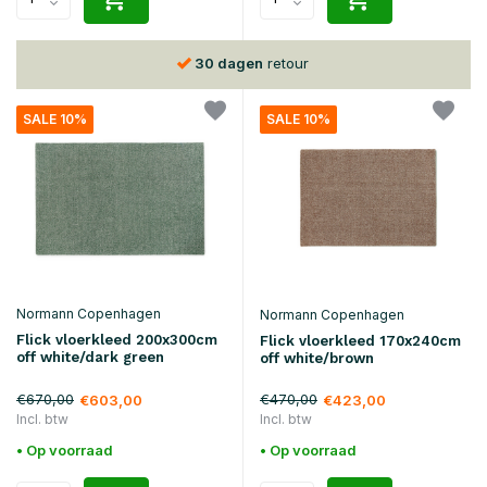
gen
retour
Voor
15:00
besteld, volgende
SALE 10%
SALE 10%
Normann Copenhagen
Normann Copenhagen
Flick vloerkleed 200x300cm
Flick vloerkleed 170x240cm
off white/dark green
off white/brown
€670,00
€470,00
€603,00
€423,00
Incl. btw
Incl. btw
• Op voorraad
• Op voorraad