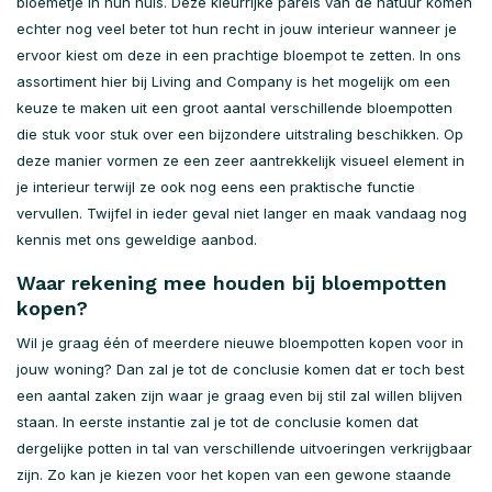
bloemetje in hun huis. Deze kleurrijke parels van de natuur komen
echter nog veel beter tot hun recht in jouw interieur wanneer je
ervoor kiest om deze in een prachtige bloempot te zetten. In ons
assortiment hier bij Living and Company is het mogelijk om een
keuze te maken uit een groot aantal verschillende bloempotten
die stuk voor stuk over een bijzondere uitstraling beschikken. Op
deze manier vormen ze een zeer aantrekkelijk visueel element in
je interieur terwijl ze ook nog eens een praktische functie
vervullen. Twijfel in ieder geval niet langer en maak vandaag nog
kennis met ons geweldige aanbod.
Waar rekening mee houden bij bloempotten
kopen?
Wil je graag één of meerdere nieuwe bloempotten kopen voor in
jouw woning? Dan zal je tot de conclusie komen dat er toch best
een aantal zaken zijn waar je graag even bij stil zal willen blijven
staan. In eerste instantie zal je tot de conclusie komen dat
dergelijke potten in tal van verschillende uitvoeringen verkrijgbaar
zijn. Zo kan je kiezen voor het kopen van een gewone staande