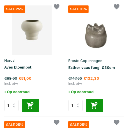
SALE 25%
SALE 10%
Nordal
Broste Copenhagen
Aves bloempot
Esther vaas fungi Ø30cm
€68,00
€147,00
€51,00
€132,30
Incl. btw
Incl. btw
• Op voorraad
• Op voorraad
SALE 25%
SALE 25%