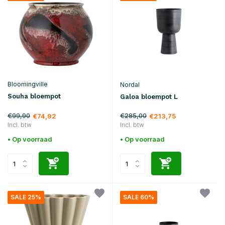
Bloomingville
Nordal
Souha bloempot
Galoa bloempot L
€99,90
€285,00
€74,92
€213,75
Incl. btw
Incl. btw
• Op voorraad
• Op voorraad
SALE 25%
SALE 60%