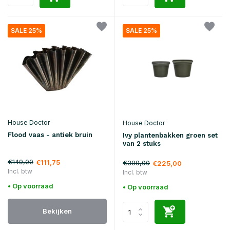
SALE 25%
SALE 25%
House Doctor
House Doctor
Flood vaas - antiek bruin
Ivy plantenbakken groen set
van 2 stuks
€149,00
€111,75
€300,00
€225,00
Incl. btw
Incl. btw
• Op voorraad
• Op voorraad
Bekijken