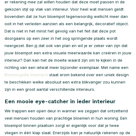
er rekening mee zal willen houden dat deze moet passen in de
gekozen stijl op vlak van interieur. Voor heel wat mensen geldt
bovendien dat ze hun bloempot tegenwoordig wellicht meer dan
ooit in het verleden aanzien als een belangrijk, decoratief object.
Dat is niet in het minst het gevolg van het feit dat deze pot
doorgaans op een zeer in het oog springende plaats wordt
neergezet. Ben jij dat ook van plan en wil je er zeker van zijn dat
jouw bloempot een extra visuele meerwaarde kan creëren in jouw
interieur? Dan kan het de moeite waard zijn om te kijken in de
richting van een ietwat meer bijzonder exemplaar. Met name een
Bloomingville bloempot
staat erom bekend over een uniek design
te beschikken welke absoluut een extra blikvanger zou kunnen
zijn in een groot aantal verschillende interieurs.
Een mooie eye-catcher in ieder interieur
We trappen een open deur in wanner we zeggen dat ontzettend
veel mensen houden van prachtige bloemen in hun woning. Een
bloempot binnen plaatsen zorgt er eigenlijk voor dat je twee
vliegen in één klap slaat. Enerzijds kan je natuurlijk rekenen op de