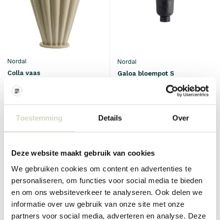
Nordal
Nordal
Colla vaas
Galoa bloempot S
€90,00
€133,00
€67,50
€53,20
Incl. btw
Incl. btw
• Op voorraad
• Op voorraad
Toestemming
Details
Over
Deze website maakt gebruik van cookies
We gebruiken cookies om content en advertenties te
SALE 10%
SALE 25%
personaliseren, om functies voor social media te bieden
en om ons websiteverkeer te analyseren. Ook delen we
informatie over uw gebruik van onze site met onze
partners voor social media, adverteren en analyse. Deze