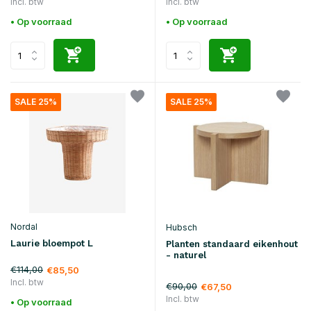
Incl. btw
Incl. btw
• Op voorraad
• Op voorraad
SALE 25%
SALE 25%
Nordal
Hubsch
Laurie bloempot L
Planten standaard eikenhout
- naturel
€114,00
€85,50
Incl. btw
€90,00
€67,50
Incl. btw
• Op voorraad