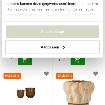
partners kunnen deze gegevens combineren met andere
informatie die u aan ze heeft verstrekt of die ze hebben
verzameld op basis van uw gebruik van hun services.
Broste Copenhagen
Hubsch
Esther vaas fungi
Nomad Planten standaard
laag
Alles toestaan
€80,00
€190,00
€72,00
€142,50
Incl. btw
Incl. btw
Aanpassen
• Op voorraad
• Op voorraad
SALE 25%
SALE 60%