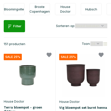
Broste
House
Bloomingville
Hubsch
Copenhagen
Doctor
Sorteren op:
Filter
Toon:
151 producten
SALE 25%
SALE 25%
House Doctor
House Doctor
Terra bloempot - groen
Vig bloempot set burnt henna