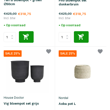
Terra bloempot - groen
Pho bloempot set
∅50cm
donkerbruin
€425,00
€425,00
€318,75
€318,75
Incl. btw
Incl. btw
• Op voorraad
• Op voorraad
SALE 25%
SALE 25%
House Doctor
Nordal
Vig bloempot set grijs
Aoba pot L