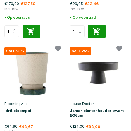
€170,00
€29,95
€127,50
€22,46
Incl. btw
Incl. btw
• Op voorraad
• Op voorraad
SALE 25%
SALE 25%
Bloomingville
House Doctor
Idril bloempot
Jamar plantenhouder zwart
Ø36cm
€64,90
€124,00
€48,67
€93,00