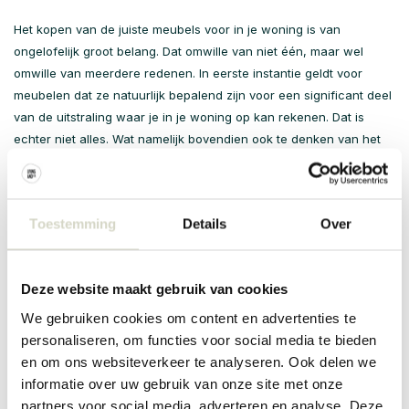
Het kopen van de juiste meubels voor in je woning is van
ongelofelijk groot belang. Dat omwille van niet één, maar wel
omwille van meerdere redenen. In eerste instantie geldt voor
meubelen dat ze natuurlijk bepalend zijn voor een significant deel
van de uitstraling waar je in je woning op kan rekenen. Dat is
echter niet alles. Wat namelijk bovendien ook te denken van het
comfort dat ze moeten zien te realiseren in je woning? Wanneer
je ervoor kiest om de foute meubelstukken te kopen zal je tot de
conclusie komen dat dit best een negatieve impact kan hebben
Toestemming
Details
Over
op je wooncomfort. Wil jij dit graag voorkomen? Dan is het alvast
een absolute aanrader om ervoor te kiezen om je even te
verdiepen in het assortiment met meubels hier bij Living and
Deze website maakt gebruik van cookies
Company.
We gebruiken cookies om content en advertenties te
Welke meubels tref je aan in ons aanbod?
personaliseren, om functies voor social media te bieden
Het spreekt voor zich dat meubels tegenwoordig in heel veel
en om ons websiteverkeer te analyseren. Ook delen we
verschillende uitvoeringen verkrijgbaar zijn. Meer dan ooit is het
informatie over uw gebruik van onze site met onze
dan ook zo dat we tal van verschillende stukken in ons huis
partners voor social media, adverteren en analyse. Deze