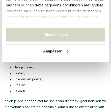
implementeren met als doel om ons wooncomfort naar een hoger
partners kunnen deze gegevens combineren met andere
niveau te tillen. Wanneer je een duik neemt in het assortiment met
informatie die u aan ze heeft verstrekt of die ze hebben
meubelen hier bij Living and Company zal je tot de conclusie
verzameld op basis van uw gebruik van hun services.
komen dat er voor ieder wat wils in terug te vinden is. Ben je
bijvoorbeeld op zoek naar een kwalitatieve, mooi uitziende bank
of wil je graag een nieuw bureau kopen? Het behoort allemaal tot
Alles toestaan
de mogelijkheden. Bovendien zijn ook de onderstaande meubelen
in ons assortiment terug te vinden:
Aanpassen
Dressoirs;
Fauteuils;
Hangstoelen;
Kasten;
Krukken en poefs;
Stoelen
Rekken.
Indien je ons aanbod met meubels van dichterbij gaat bekijken zal
je bovendien ook tot de conclusie komen dat er exemplaren van