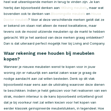
heel wat uiteenlopende merken in terug te vinden zijn. Je kan
hierbij dan bijvoorbeeld denken aan
HKliving meubels
, maar wat
bovendien ook te denken van
Bloomingville meubels
en
House
Doctor meubels
? Voor al deze verschillende merken geldt dat ze
er bekend om staan niet alleen de meest kwalitatieve, maar
tevens ook de mooist uitziende meubelen op de markt te hebben
gebracht. Wil je het aanbod van deze merken graag ontdekken?
Dan is dat uiteraard perfect mogelijk hier bij Living and Company.
Waar rekening mee houden bij meubelen
kopen?
Wanneer je nieuwe meubelen wenst te kopen voor in jouw
woning zijn er natuurlijk een aantal zaken waar je graag de
nodige aandacht aan zal willen besteden. Denk op dit vlak
bijvoorbeeld maar eens aan de uitstraling waarover deze dienen
te beschikken. Indien je hebt gekozen voor het realiseren van een
strak, modern interieur is de kans bijvoorbeeld ontzettend groot
dat je bij voorkeur niet zal willen kiezen voor het kopen van
eerder klassiek geïnspireerde meubelstukken, in tegendeel. Hoe