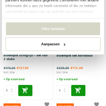
partners kunnen deze gegevens combineren met andere
informatie die u aan ze heeft verstrekt of die ze hebben
SALE 25%
SALE 25%
verzameld op basis van uw gebruik van hun services.
Alles toestaan
Aanpassen
Hubsch
Hubsch
Bloempot lichtgrijs - set van
Bloempot set bordeaux
2 stuks
€170,00
€229,95
€127,50
€172,46
Incl. btw
Incl. btw
• Op voorraad
• Op voorraad