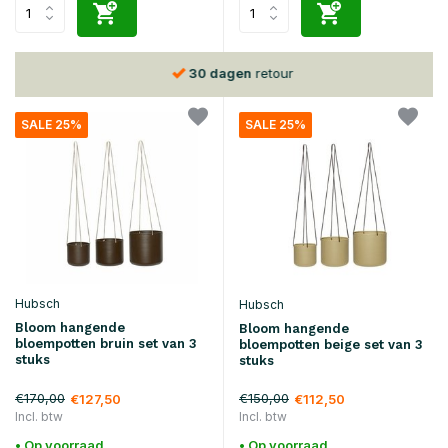
30 dagen
retour
SALE 25%
SALE 25%
Hubsch
Hubsch
Bloom hangende
Bloom hangende
bloempotten bruin set van 3
bloempotten beige set van 3
stuks
stuks
€170,00
€150,00
€127,50
€112,50
Incl. btw
Incl. btw
• Op voorraad
• Op voorraad