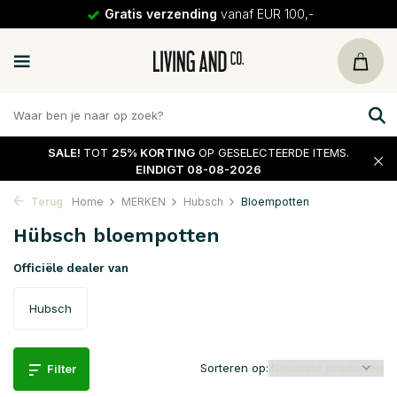
vanaf EUR 100,-
30 dagen
re
SALE!
TOT
25% KORTING
OP GESELECTEERDE ITEMS.
EINDIGT 08-08-2026
Terug
Home
MERKEN
Hubsch
Bloempotten
Hübsch bloempotten
Officiële dealer van
Hubsch
Sorteren op:
Filter