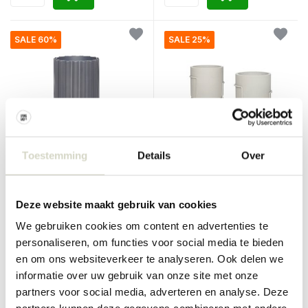
SALE 60%
SALE 25%
Toestemming
Details
Over
Hubsch
Hubsch
Bloempot metaal - grijs
Pot met standaard grijs - set
van 2 stuks
Deze website maakt gebruik van cookies
€210,00
€300,00
€84,00
€225,00
We gebruiken cookies om content en advertenties te
Incl. btw
Incl. btw
personaliseren, om functies voor social media te bieden
• Op voorraad
• Op voorraad
en om ons websiteverkeer te analyseren. Ook delen we
informatie over uw gebruik van onze site met onze
partners voor social media, adverteren en analyse. Deze