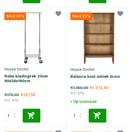
SALE 25%
SALE 25%
House Doctor
House Doctor
Robe kledingrek zilver
Balance kast antiek bruin
60x36x160cm
€1.350,00
€1.012,50
Incl. btw
€170,00
€127,50
Incl. btw
• Op voorraad