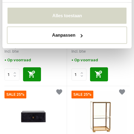
Alles toestaan
House Doctor
House Doctor
Trolley grijs 120x45x101cm
Bedsi bijzettafel/nachtkastje
naturel
Aanpassen
€124,00
€93,00
€599,00
Incl. btw
Incl. btw
• Op voorraad
• Op voorraad
SALE 25%
SALE 25%