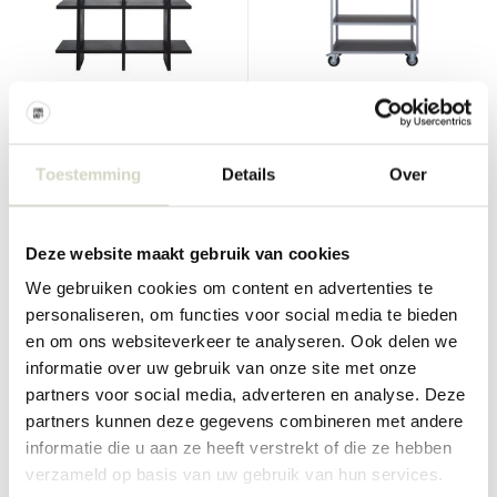
House Doctor
House Doctor
Set kast
Trolley grijs 120x45x140cm
Toestemming
Details
Over
€749,00
€561,75
€649,00
Incl. btw
Incl. btw
Deze website maakt gebruik van cookies
• Op voorraad
• Op voorraad
We gebruiken cookies om content en advertenties te
personaliseren, om functies voor social media te bieden
en om ons websiteverkeer te analyseren. Ook delen we
informatie over uw gebruik van onze site met onze
SALE 25%
partners voor social media, adverteren en analyse. Deze
partners kunnen deze gegevens combineren met andere
informatie die u aan ze heeft verstrekt of die ze hebben
verzameld op basis van uw gebruik van hun services.