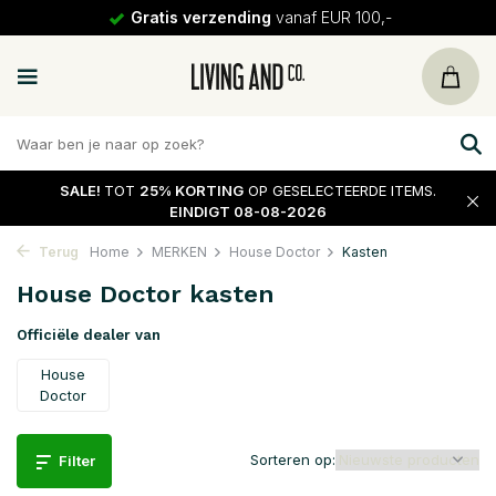
30 dagen
retour
SALE!
TOT
25% KORTING
OP GESELECTEERDE ITEMS.
EINDIGT 08-08-2026
Terug
Home
MERKEN
House Doctor
Kasten
House Doctor kasten
Officiële dealer van
House
Doctor
Sorteren op:
Filter