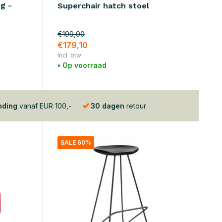
g -
Superchair hatch stoel
€199,00
€179,10
Incl. btw
• Op voorraad
nding
vanaf EUR 100,-
30 dagen
retour
SALE 60%