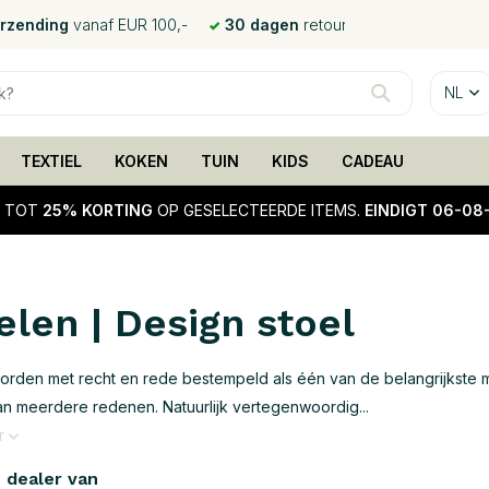
erzending
vanaf EUR 100,-
30 dagen
retour
NL
TEXTIEL
KOKEN
TUIN
KIDS
CADEAU
!
TOT
25% KORTING
OP GESELECTEERDE ITEMS.
EINDIGT 06-08
elen | Design stoel
orden met recht en rede bestempeld als één van de belangrijkste me
an meerdere redenen. Natuurlijk vertegenwoordig...
r
e dealer van