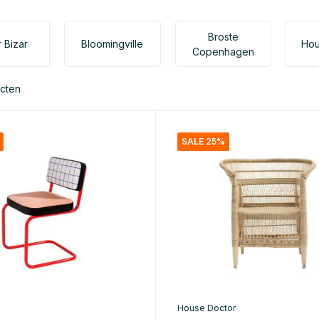
Broste
 Bizar
Bloomingville
Hou
Copenhagen
cten
SALE 25%
House Doctor