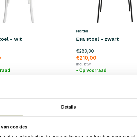
Nordal
oel - wit
Esa stoel - zwart
€280,00
0
€210,00
Incl. btw
rraad
• Op voorraad
%
SALE 25%
Details
 van cookies
ent en advertenties te personaliseren, om functies voor social