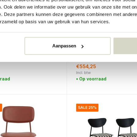
. Ook delen we informatie over uw gebruik van onze site met on
e. Deze partners kunnen deze gegevens combineren met andere i
erzameld op basis van uw gebruik van hun services.
Nordal
l bruin
Albert stoel groen
Aanpassen
€739,00
€554,25
Incl. btw
rraad
• Op voorraad
%
SALE 25%