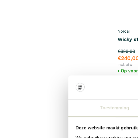
Materiaal
Hout
(126)
Metaal
(76)
Nordal
Wicky st
Rotan
(22)
Kunstof
(14)
€320,00
€240,0
Katoen
(75)
Incl. btw
• Op voo
Messing
(1)
Glas / Aardewerk
(1)
Ijzer
(62)
SALE 25
Staal
(23)
Toestemming
Leer
(9)
Deze website maakt gebruik
We gebruiken cookies om cont