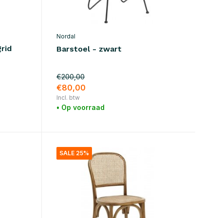
Nordal
rid
Barstoel - zwart
€200,00
€80,00
Incl. btw
• Op voorraad
SALE 25%