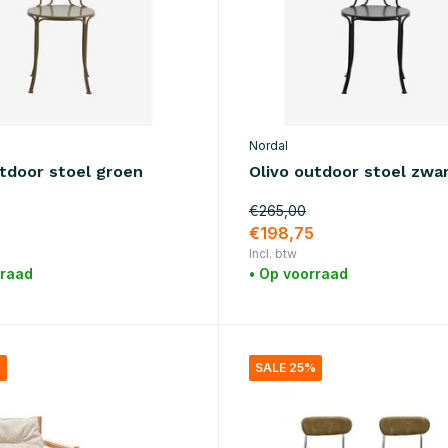
Nordal
utdoor stoel groen
Olivo outdoor stoel zwa
€265,00
€198,75
Incl. btw
rraad
• Op voorraad
%
SALE 25%