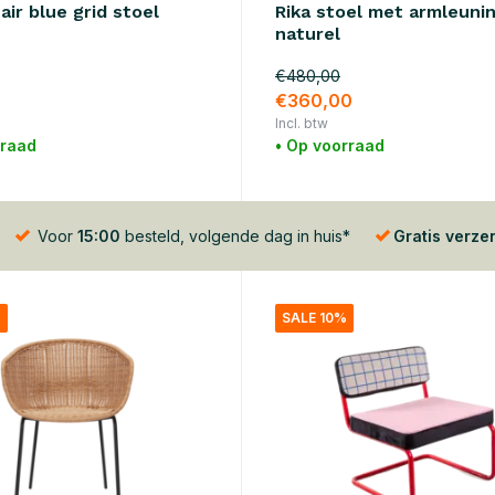
ir blue grid stoel
Rika stoel met armleunin
naturel
€480,00
€360,00
Incl. btw
rraad
• Op voorraad
Voor
15:00
besteld, volgende dag in huis*
Gratis verze
%
SALE 10%