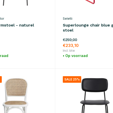
tor
Seletti
rmstoel - naturel
Superlounge chair blue g
stoel
€259,00
0
€233,10
Incl. btw
rraad
• Op voorraad
%
SALE 25%