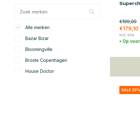
Supercha
€199,00
Alle merken
€179,10
Incl. btw
Bazar Bizar
• Op voo
Bloomingville
Broste Copenhagen
House Doctor
Hubsch
SALE 25
Nordal
Normann Copenhagen
OYOY
SACKit
Toon meer