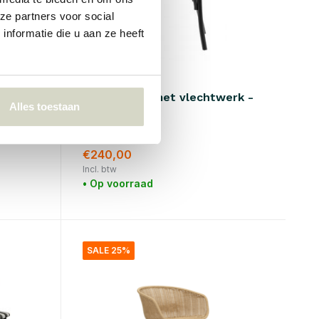
ze partners voor social
nformatie die u aan ze heeft
Nordal
Wicky stoel met vlechtwerk -
Alles toestaan
zwart
€320,00
€240,00
Incl. btw
• Op voorraad
SALE 25%