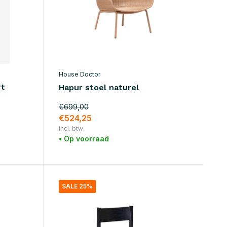
House Doctor
rt
Hapur stoel naturel
€699,00
€524,25
Incl. btw
• Op voorraad
SALE 25%