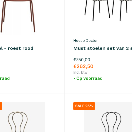
House Doctor
l - roest rood
Must stoelen set van 2 
€350,00
€262,50
Incl. btw
rraad
• Op voorraad
%
SALE 25%