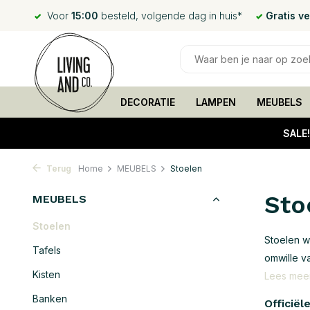
Voor
15:00
besteld, volgende dag in huis*
Gratis v
DECORATIE
LAMPEN
MEUBELS
SALE
Terug
Home
MEUBELS
Stoelen
Sto
MEUBELS
Stoelen
Stoelen w
Tafels
omwille v
Kisten
Lees mee
Banken
Officiël