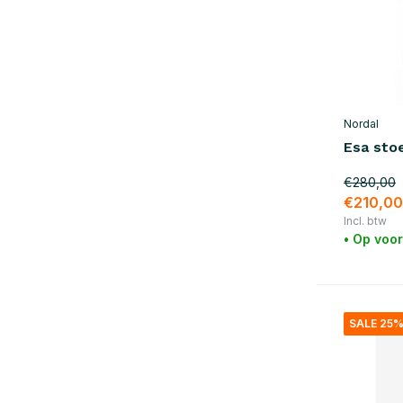
Nordal
Esa stoe
€280,00
€210,00
Incl. btw
• Op voo
SALE 25