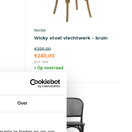
Nordal
Wicky stoel vlechtwerk - bruin
€320,00
€240,00
Incl. btw
• Op voorraad
SALE 25%
Over
 media te bieden en om ons