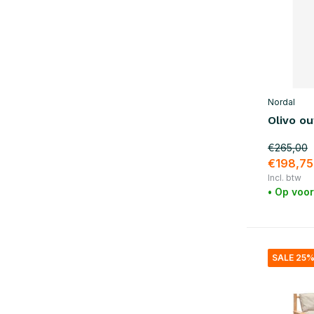
Nordal
Olivo o
€265,00
€198,75
Incl. btw
• Op voo
SALE 25