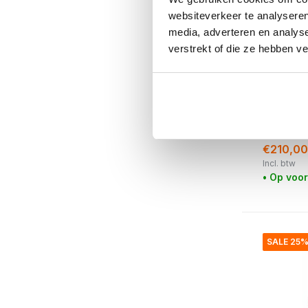
websiteverkeer te analyseren
media, adverteren en analys
verstrekt of die ze hebben v
Nordal
Esa stoe
€280,00
€210,00
Incl. btw
• Op voo
SALE 25