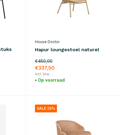
House Doctor
stuks
Hapur loungestoel naturel
€450,00
€337,50
Incl. btw
• Op voorraad
SALE 25%