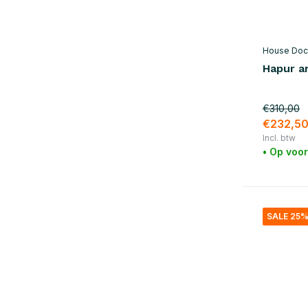
Kleur
Wit
(24)
House Doc
Hapur a
Beige
(28)
Zwart
(100)
€310,00
Blauw
(23)
€232,5
Incl. btw
Groen
(21)
• Op voo
Grijs
(26)
Geel
(8)
SALE 25
Oranje
(4)
Rood
(26)
Paars
(7)
Toon meer