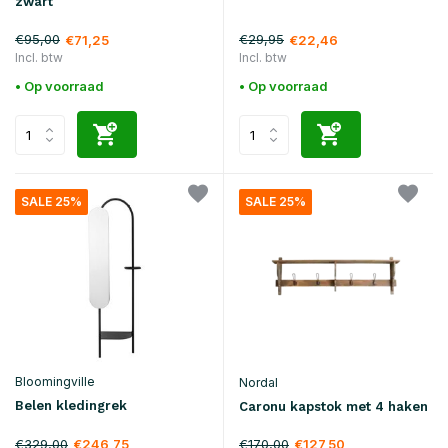
zwart
€95,00
€29,95
€71,25
€22,46
Incl. btw
Incl. btw
• Op voorraad
• Op voorraad
SALE 25%
SALE 25%
Bloomingville
Nordal
Belen kledingrek
Caronu kapstok met 4 haken
€329,00
€170,00
€246,75
€127,50