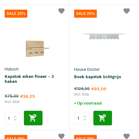
SALE 25%
SALE 25%
Hubsch
House Doctor
Kapstok eiken fineer - 3
Book kapstok lichtgrijs
haken
€124,00
€93,00
Incl. btw
€75,00
€56,25
Incl. btw
• Op voorraad
SALE 25%
SALE 25%