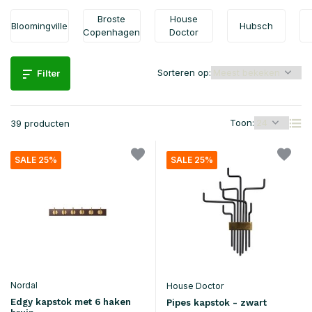
Broste
House
Bloomingville
Hubsch
Copenhagen
Doctor
Sorteren op:
Filter
Toon:
39 producten
SALE 25%
SALE 25%
Nordal
House Doctor
Edgy kapstok met 6 haken
Pipes kapstok - zwart