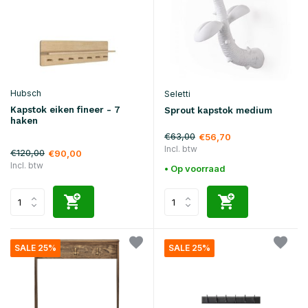
Hubsch
Seletti
Kapstok eiken fineer - 7
Sprout kapstok medium
haken
€63,00
€56,70
Incl. btw
€120,00
€90,00
Incl. btw
• Op voorraad
SALE 25%
SALE 25%