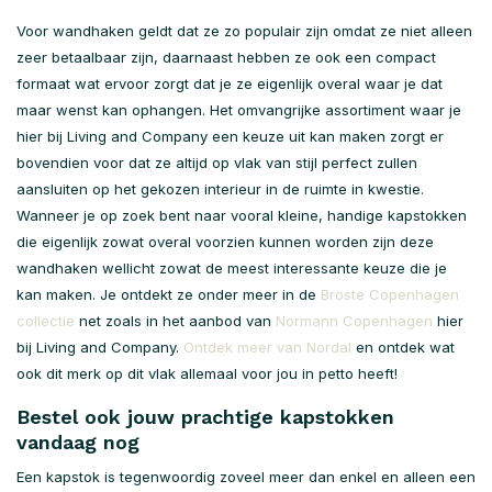
Voor wandhaken geldt dat ze zo populair zijn omdat ze niet alleen
zeer betaalbaar zijn, daarnaast hebben ze ook een compact
formaat wat ervoor zorgt dat je ze eigenlijk overal waar je dat
maar wenst kan ophangen. Het omvangrijke assortiment waar je
hier bij Living and Company een keuze uit kan maken zorgt er
bovendien voor dat ze altijd op vlak van stijl perfect zullen
aansluiten op het gekozen interieur in de ruimte in kwestie.
Wanneer je op zoek bent naar vooral kleine, handige kapstokken
die eigenlijk zowat overal voorzien kunnen worden zijn deze
wandhaken wellicht zowat de meest interessante keuze die je
kan maken. Je ontdekt ze onder meer in de
Broste Copenhagen
collectie
net zoals in het aanbod van
Normann Copenhagen
hier
bij Living and Company.
Ontdek meer van Nordal
en ontdek wat
ook dit merk op dit vlak allemaal voor jou in petto heeft!
Bestel ook jouw prachtige kapstokken
vandaag nog
Een kapstok is tegenwoordig zoveel meer dan enkel en alleen een