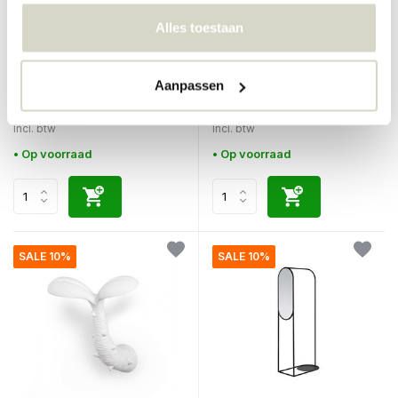
Alles toestaan
Seletti
House Doctor
Sprout kapstok gekleurd
Sate kapstok
medium
Aanpassen
€71,00
€139,00
€63,90
€104,25
Incl. btw
Incl. btw
• Op voorraad
• Op voorraad
SALE 10%
SALE 10%