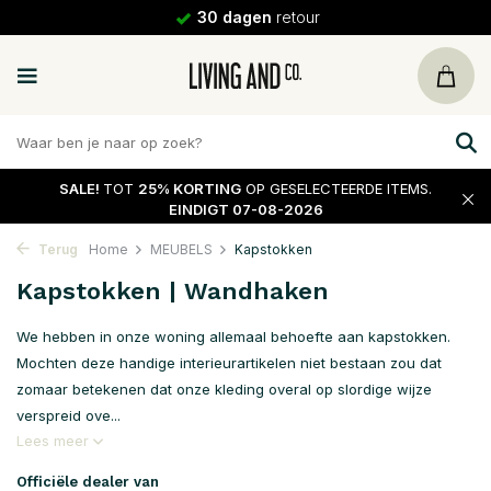
30 dagen
retour
SALE!
TOT
25% KORTING
OP GESELECTEERDE ITEMS.
EINDIGT 07-08-2026
Terug
Home
MEUBELS
Kapstokken
Kapstokken | Wandhaken
We hebben in onze woning allemaal behoefte aan kapstokken.
Mochten deze handige interieurartikelen niet bestaan zou dat
zomaar betekenen dat onze kleding overal op slordige wijze
verspreid ove...
Lees meer
Officiële dealer van