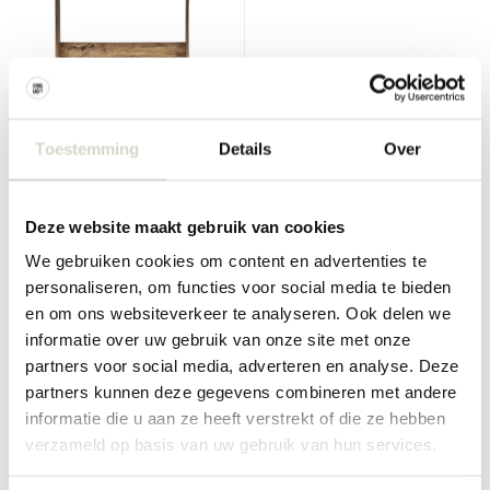
House Doctor
Nordal
Balance kapstok
Edgy kapstok met 6 haken
zwart
Toestemming
Details
Over
€750,00
€562,50
Incl. btw
€72,00
€54,00
Incl. btw
• Op voorraad
Deze website maakt gebruik van cookies
We gebruiken cookies om content en advertenties te
personaliseren, om functies voor social media te bieden
en om ons websiteverkeer te analyseren. Ook delen we
informatie over uw gebruik van onze site met onze
SALE 10%
SALE 25%
partners voor social media, adverteren en analyse. Deze
partners kunnen deze gegevens combineren met andere
informatie die u aan ze heeft verstrekt of die ze hebben
verzameld op basis van uw gebruik van hun services.