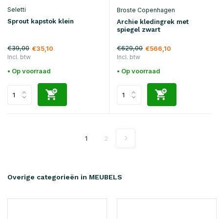
Seletti
Broste Copenhagen
Sprout kapstok klein
Archie kledingrek met
spiegel zwart
€39,00
€629,00
€35,10
€566,10
Incl. btw
Incl. btw
• Op voorraad
• Op voorraad
1
2
Overige categorieën in MEUBELS