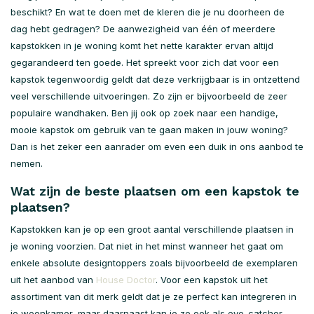
beschikt? En wat te doen met de kleren die je nu doorheen de
dag hebt gedragen? De aanwezigheid van één of meerdere
kapstokken in je woning komt het nette karakter ervan altijd
gegarandeerd ten goede. Het spreekt voor zich dat voor een
kapstok tegenwoordig geldt dat deze verkrijgbaar is in ontzettend
veel verschillende uitvoeringen. Zo zijn er bijvoorbeeld de zeer
populaire wandhaken. Ben jij ook op zoek naar een handige,
mooie kapstok om gebruik van te gaan maken in jouw woning?
Dan is het zeker een aanrader om even een duik in ons aanbod te
nemen.
Wat zijn de beste plaatsen om een kapstok te
plaatsen?
Kapstokken kan je op een groot aantal verschillende plaatsen in
je woning voorzien. Dat niet in het minst wanneer het gaat om
enkele absolute designtoppers zoals bijvoorbeeld de exemplaren
uit het aanbod van
House Doctor
. Voor een kapstok uit het
assortiment van dit merk geldt dat je ze perfect kan integreren in
je woonkamer, maar daarnaast kan je ze ook als eye-catcher