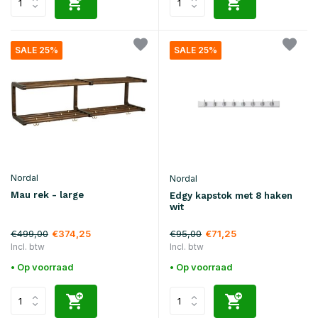
SALE 25%
SALE 25%
Nordal
Nordal
Mau rek - large
Edgy kapstok met 8 haken
wit
€499,00
€95,00
€374,25
€71,25
Incl. btw
Incl. btw
• Op voorraad
• Op voorraad