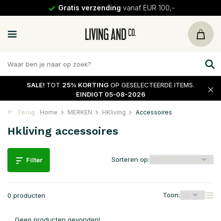
Gratis verzending
vanaf EUR 100,-
SALE!
TOT
25% KORTING
OP GESELECTEERDE ITEMS.
EINDIGT 05-08-2026
Terug
Home
MERKEN
HKliving
Accessoires
Hkliving accessoires
Sorteren op:
Filter
Toon:
0 producten
Geen producten gevonden!...