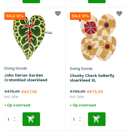
SALE 10%
SALE 10%
Doing Goods
Doing Goods
John Derian Garden
Chunky Check butterfly
Crotonblad vloerkleed
vloerkleed XL
€475,00
€750,00
€427,50
€675,00
Incl. btw
Incl. btw
• Op voorraad
• Op voorraad