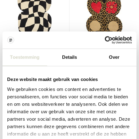
Doing Goods
Doing Goods
Cleo checkered butterfly
Loony leopard butterfly
Toestemming
Details
Over
vloerkleed XL
vloerkleed L
€750,00
€250,00
€675,00
€225,00
Incl. btw
Incl. btw
Deze website maakt gebruik van cookies
• Op voorraad
• Op voorraad
We gebruiken cookies om content en advertenties te
personaliseren, om functies voor social media te bieden
en om ons websiteverkeer te analyseren. Ook delen we
informatie over uw gebruik van onze site met onze
partners voor social media, adverteren en analyse. Deze
SALE 10%
SALE 10%
partners kunnen deze gegevens combineren met andere
informatie die u aan ze heeft verstrekt of die ze hebben