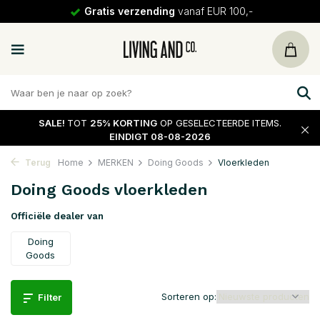
30 dagen
retour
SALE!
TOT
25% KORTING
OP GESELECTEERDE ITEMS.
EINDIGT 08-08-2026
Terug
Home
MERKEN
Doing Goods
Vloerkleden
Doing Goods vloerkleden
Officiële dealer van
Doing
Goods
Sorteren op:
Filter