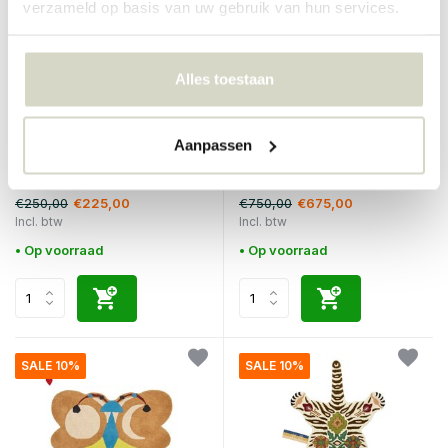
verzameld op basis van uw gebruik van hun services.
Alles toestaan
Doing Goods
Doing Goods
Aanpassen
Melody Moon butterfly
Melody Moon butterfly
vloerkleed ocre L
vloerkleed lemon XL
€250,00
€750,00
€225,00
€675,00
Incl. btw
Incl. btw
• Op voorraad
• Op voorraad
SALE 10%
SALE 10%