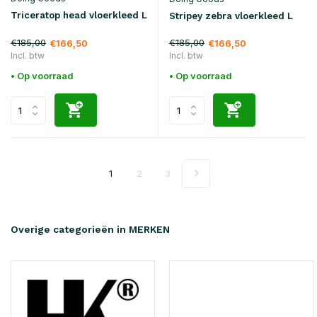
Triceratop head vloerkleed L
Stripey zebra vloerkleed L
€185,00
€185,00
€166,50
€166,50
Incl. btw
Incl. btw
• Op voorraad
• Op voorraad
1
2
3
Overige categorieën in MERKEN