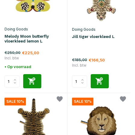
Doing Goods
Doing Goods
Melody Moon butterfly
Jill tiger vloerkleed L
vloerkleed lemon L
€250,00
€225,00
Incl. btw
€185,00
€166,50
Incl. btw
• Op voorraad
SALE 10%
SALE 10%