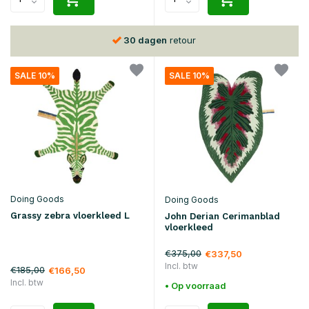
30 dagen
retour
SALE 10%
SALE 10%
Doing Goods
Doing Goods
Grassy zebra vloerkleed L
John Derian Cerimanblad
vloerkleed
€375,00
€337,50
Incl. btw
€185,00
€166,50
Incl. btw
• Op voorraad