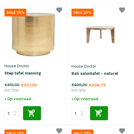
SALE 25%
SALE 25%
House Doctor
House Doctor
Step tafel messing
Bali salontafel - naturel
€410,00
€409,00
€307,50
€306,75
Incl. btw
Incl. btw
• Op voorraad
• Op voorraad
SALE 25%
SALE 25%