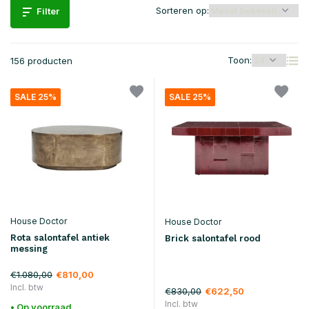
Sorteren op:
Filter
Toon:
156 producten
SALE 25%
SALE 25%
House Doctor
House Doctor
Rota salontafel antiek
Brick salontafel rood
messing
€1.080,00
€810,00
Incl. btw
€830,00
€622,50
Incl. btw
• Op voorraad