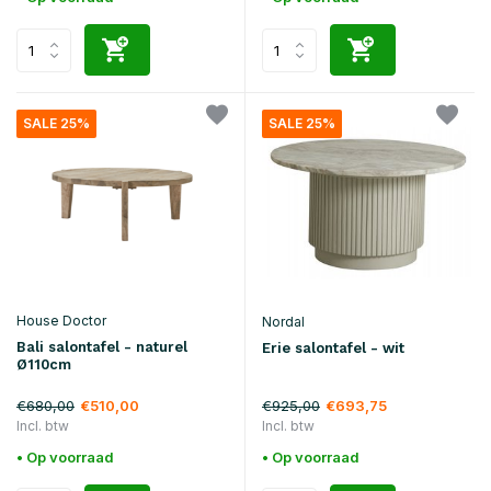
SALE 25%
SALE 25%
House Doctor
Nordal
Bali salontafel - naturel
Erie salontafel - wit
Ø110cm
€680,00
€925,00
€510,00
€693,75
Incl. btw
Incl. btw
• Op voorraad
• Op voorraad