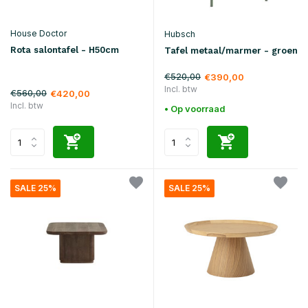
House Doctor
Hubsch
Rota salontafel - H50cm
Tafel metaal/marmer - groen
€520,00
€390,00
Incl. btw
€560,00
€420,00
Incl. btw
• Op voorraad
SALE 25%
SALE 25%