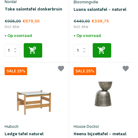
Nordal
Bloomingville
Toke salontafel donkerbruin
Luana salontafel - naturel
€906,00
€449,00
€679,50
€336,75
Incl. btw
Incl. btw
• Op voorraad
• Op voorraad
SALE 25%
SALE 25%
Hubsch
House Doctor
Ledge tafel naturel
Heena bijzettafel - metaal