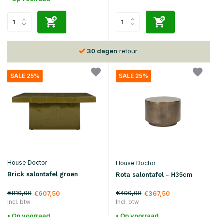
30 dagen
retour
SALE 25%
SALE 25%
House Doctor
House Doctor
Brick salontafel groen
Rota salontafel - H35cm
€810,00
€490,00
€607,50
€367,50
Incl. btw
Incl. btw
• Op voorraad
• Op voorraad