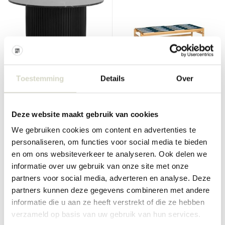
Nordal
Hubsch
Toestemming
Details
Over
Erie salontafel - zwart
Motif salontafel multikleur
Ø90cm
Deze website maakt gebruik van cookies
€1.325,00
€680,00
€993,75
€510,00
Incl. btw
Incl. btw
We gebruiken cookies om content en advertenties te
• Op voorraad
• Op voorraad
personaliseren, om functies voor social media te bieden
en om ons websiteverkeer te analyseren. Ook delen we
informatie over uw gebruik van onze site met onze
partners voor social media, adverteren en analyse. Deze
partners kunnen deze gegevens combineren met andere
SALE 25%
SALE 25%
informatie die u aan ze heeft verstrekt of die ze hebben
verzameld op basis van uw gebruik van hun services.