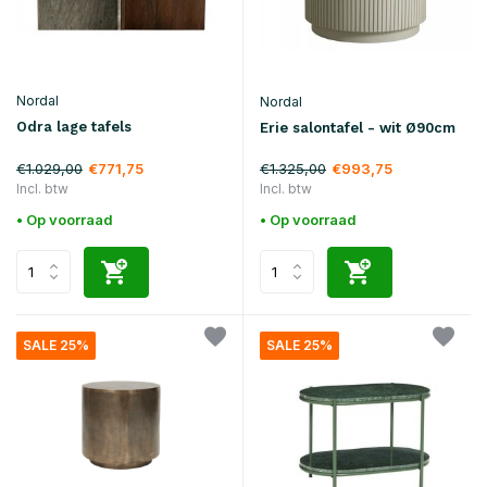
Nordal
Nordal
Odra lage tafels
Erie salontafel - wit Ø90cm
€1.029,00
€1.325,00
€771,75
€993,75
Incl. btw
Incl. btw
• Op voorraad
• Op voorraad
SALE 25%
SALE 25%