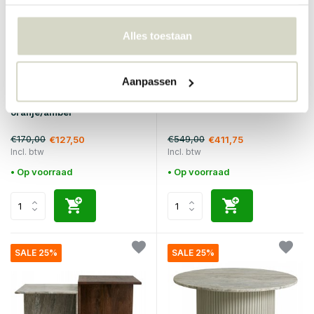
Alles toestaan
Aanpassen
Hubsch
House Doctor
Tafel metaal/glas -
Stone tafel - Ø65cm
oranje/amber
€170,00
€549,00
€127,50
€411,75
Incl. btw
Incl. btw
• Op voorraad
• Op voorraad
SALE 25%
SALE 25%