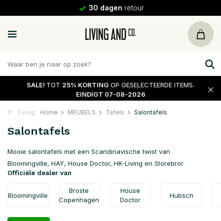
30 dagen
retour
SALE!
TOT
25% KORTING
OP GESELECTEERDE ITEMS.
EINDIGT 07-08-2026
Terug
Home
MEUBELS
Tafels
Salontafels
Salontafels
Mooie salontafels met een Scandinavische twist van
Bloomingville, HAY, House Doctor, HK-Living en Storebror
Officiële dealer van
Broste
House
Bloomingville
Hubsch
Copenhagen
Doctor