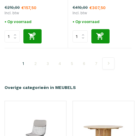
€210,00
€410,00
€157,50
€307,50
Incl. btw
Incl. btw
• Op voorraad
• Op voorraad
1
2
3
4
5
6
7
Overige categorieën in MEUBELS