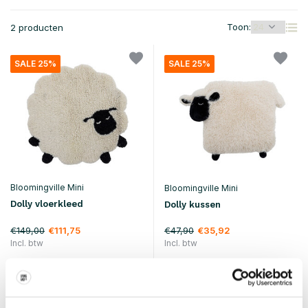
Toon:
2 producten
SALE 25%
SALE 25%
Bloomingville Mini
Bloomingville Mini
Dolly vloerkleed
Dolly kussen
€149,00
€47,90
€111,75
€35,92
Incl. btw
Incl. btw
• Op voorraad
• Op voorraad