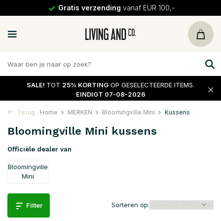
Gratis verzending
vanaf EUR 100,-
SALE!
TOT
25% KORTING
OP GESELECTEERDE ITEMS.
EINDIGT 07-08-2026
Terug
Home
MERKEN
Bloomingville Mini
Kussens
Bloomingville Mini kussens
Officiële dealer van
Bloomingville
Mini
Sorteren op:
Filter