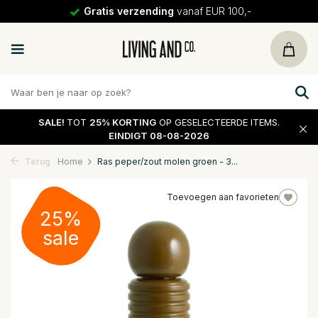
Gratis verzending
vanaf EUR 100,-
SALE!
TOT
25% KORTING
OP GESELECTEERDE ITEMS.
EINDIGT 08-08-2026
Terug
Home
Ras peper/zout molen groen - 3...
Toevoegen aan favorieten
25%
sale