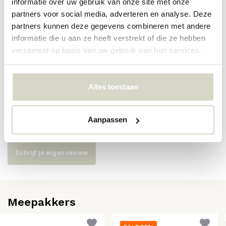
informatie over uw gebruik van onze site met onze
partners voor social media, adverteren en analyse. Deze
Artikelnummer
3704
partners kunnen deze gegevens combineren met andere
informatie die u aan ze heeft verstrekt of die ze hebben
SKU
verzameld op basis van uw gebruik van hun services.
EAN
5708309180366
Alles toestaan
Reviews
Aanpassen
Er zijn nog geen reviews geschreven over dit product..
Schrijf je eigen review
Meepakkers