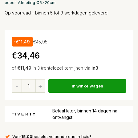
peper. Afmeting Ø6x20cm
Op voorraad - binnen 5 tot 9 werkdagen geleverd
-€11,49
€45,95
€34,46
of
€11,49
in 3 (renteloze) termijnen via
in3
In winkelwagen
Betaal later, binnen 14 dagen na
ontvangst
Voor
15:00
besteld, volgende dag in huis*