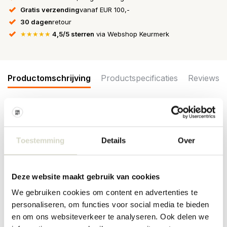
Gratis verzending
vanaf EUR 100,-
30 dagen
retour
★★★★★
4,5/5 sterren
via Webshop Keurmerk
Productomschrijving
Productspecificaties
Reviews
Deze peper en zout molen komt uit de nieuwe AW23 collectie van
Nordal. De Nordal Ras peper/zout molen is gemaakt van
acaciahout. De molen kan gebruikt worden voor zowel zout als
Toestemming
Details
Over
peper. Afmeting Ø6x20cm
Afmeting: hoogte 20cm, diameter 6cm
Deze website maakt gebruik van cookies
Materiaal: acacia hout
Kleur: groen
We gebruiken cookies om content en advertenties te
Overige: door het acaciahout kan de afwerking per item variëren.
personaliseren, om functies voor social media te bieden
PRODUCTSPECIFICATIES
en om ons websiteverkeer te analyseren. Ook delen we